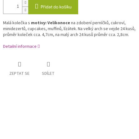
Přidat do košíku
Malá kolečka s
motivy: Velikonoce
na zdobení perníčků, cukroví,
minidezertů, cupcakes, muffinů, lízátek. Na velký arch se vejde 24 kusů,
průměr koleček cca. 4,7cm, na malý arch 24 kusů průměr cca. 2,8cm.
Detailní informace
ZEPTAT SE
SDÍLET