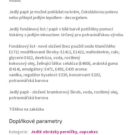
vodou.
Jedlý papír je možné pokládat na krém, čokoládovou polevu
nebo přilepit jedlým lepidlem - decorgelem.
Jedlý fondánový list / papír v bílé barvě potištěny pomocí
tiskárny s jedlým inkoustem. Určený pro potravinářskou výrobu.
Fondánový list - nové složení (bez použití oxidu titaničitého
E171): modifikované škroby: E1412, E1422, maltodextrin, cukr,
glycerin E422, dextróza, voda, rostlinný
kokosový olej, želírující látka: celulóza (E460i), arabská guma
(E414), emulgátory: E471, E492, E435 aroma:
vanilka, regulátor kyselost: E330, konzervant: E202,
potravinářská barviva
Jedlý papír - složení: bramborový škrob, voda, rostlinný olej,
potravinářská barviva
Tištěno na zakázku
Doplňkové parametry
Kategorie
:
Jedlé obrázky perníčky, cupcakes