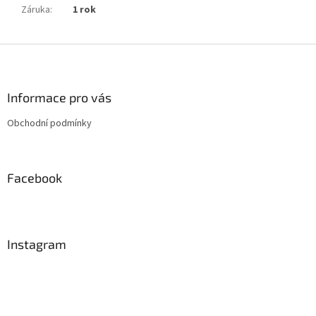
Záruka
:
1 rok
Z
á
p
a
Informace pro vás
t
Obchodní podmínky
í
Facebook
Instagram