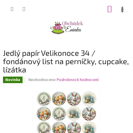
Přejít
NÁKUP
na
obsah
KOŠÍK
Jedlý papír Velikonoce 34 /
fondánový list na perníčky, cupcake,
lízátka
Průměrné
Neohodnoceno
Podrobnosti hodnocení
Novinka
hodnocení
produktu
je
0,0
z
5
hvězdiček.