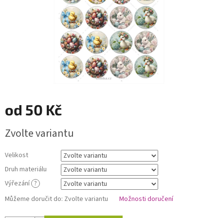
od
50 Kč
Měrná
Zvolte variantu
cena:
Velikost
Druh materiálu
Výřezání
?
Můžeme doručit do:
Zvolte variantu
Možnosti doručení