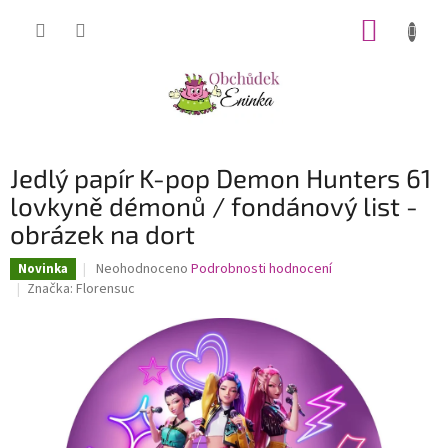
Přejít
NÁKUP
na
obsah
KOŠÍK
Jedlý papír K-pop Demon Hunters 61
lovkyně démonů / fondánový list -
obrázek na dort
Průměrné
Neohodnoceno
Podrobnosti hodnocení
Novinka
hodnocení
Značka:
Florensuc
produktu
je
0,0
z
5
hvězdiček.