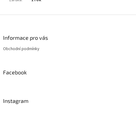
Záruka
:
1 rok
Z
á
p
a
Informace pro vás
t
Obchodní podmínky
í
Facebook
Instagram