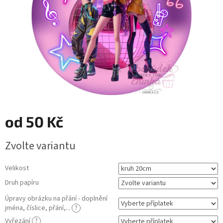
od
50 Kč
Měrná
Zvolte variantu
cena:
Velikost
Druh papíru
Úpravy obrázku na přání - doplnění
jména, číslice, přání,...
?
Vyřezání
?