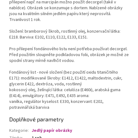
přilepení např. na marcipán možno použít decorgel (také v
nabídce). Obrázek se konzumuje s dortem. Nabízené obrázky
jsou na kvalitním silném jedlém papíru který neprosvítá.
Trvanlivost 1 rok.
Složení: bramborový škrob, rostlinný olej, konzervační látka:
E218. Barviva: E102, E110, E122, E133, E151.
Pro přilepení fondánového listu není potřeba používat decorgel.
Před použitím sloupněte podkladovou folii, obrázek je možné ze
spodní strany mírně navlhčit vodou.
Fondánový list - nové složení (bez použití oxidu titaničitého
E171): modifikované škroby: E1412, E1422, maltodextrin, cukr,
glycerin E422, dextróza, voda, rostlinný
kokosový olej, želírující látka: celulóza (E460i), arabská guma
(E414), emulgátory: E471, E492, E435 aroma:
vanilka, regulátor kyselost: E330, konzervant: E202,
potravinářská barviva
Doplňkové parametry
Kategorie
:
Jedlý papír obrázky