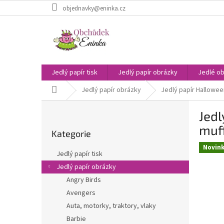
Přejít
objednavky@eninka.cz
na
obsah
Jedlý papír tisk
Jedlý papír obrázky
Jedlé ob
Domů
Jedlý papír obrázky
Jedlý papír Hallowee
P
Jedl
o
Přeskočit
s
muff
Kategorie
kategorie
t
Novin
r
Jedlý papír tisk
a
Jedlý papír obrázky
n
Angry Birds
n
í
Avengers
p
Auta, motorky, traktory, vlaky
a
Barbie