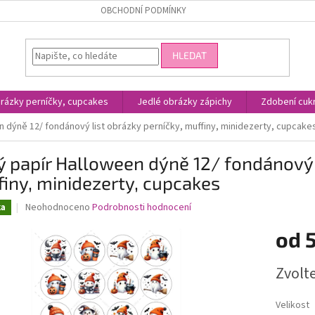
OBCHODNÍ PODMÍNKY
HLEDAT
rázky perníčky, cupcakes
Jedlé obrázky zápichy
Zdobení cukr
n dýně 12/ fondánový list obrázky perníčky, muffiny, minidezerty, cupcake
ý papír Halloween dýně 12/ fondánový 
iny, minidezerty, cupcakes
Průměrné
Neohodnoceno
Podrobnosti hodnocení
ka
hodnocení
produktu
od
je
0,0
Měrná
Zvolt
z
cena:
5
hvězdiček.
Velikost