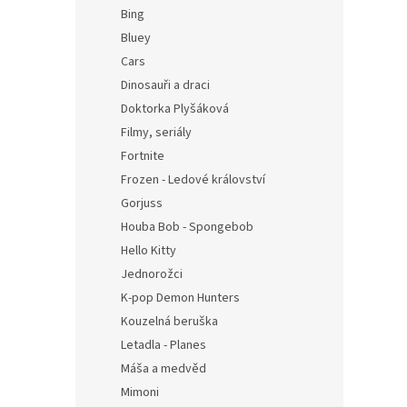
n
Bing
e
Bluey
l
Cars
Dinosauři a draci
Doktorka Plyšáková
Filmy, seriály
Fortnite
Frozen - Ledové království
Gorjuss
Houba Bob - Spongebob
Hello Kitty
Jednorožci
K-pop Demon Hunters
Kouzelná beruška
Letadla - Planes
Máša a medvěd
Mimoni