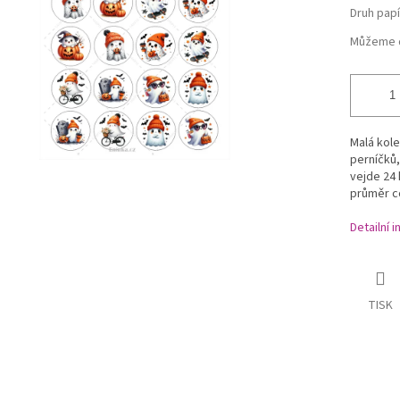
Druh papí
Můžeme d
Malá kol
perníčků,
vejde 24 
průměr cc
Detailní 
TISK