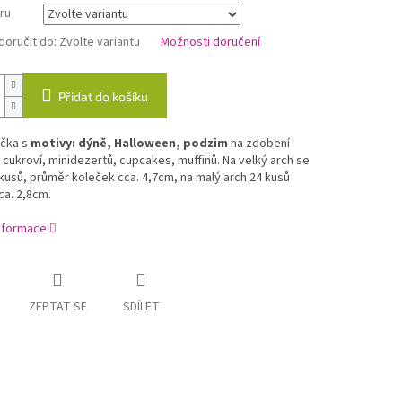
ru
oručit do:
Zvolte variantu
Možnosti doručení
Přidat do košíku
ečka s
motivy: dýně, Halloween, podzim
na zdobení
 cukroví, minidezertů, cupcakes, muffinů. Na velký arch se
kusů, průměr koleček cca. 4,7cm, na malý arch 24 kusů
a. 2,8cm.
informace
ZEPTAT SE
SDÍLET