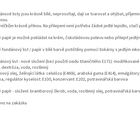
nové listy jsou krásně bílé, neprosvítají, dají se tvarovat a ohýbat, příje
knou.
níčkům krásně přilnou. Na přilepení není potřeba žádné jedlé lepidlo, stač
ý papír je možné pokládat na krém, čokoládovou polevu nebo přilepit jedlý
ý fondánový list / papír v bílé barvě potištěny pomocí tiskárny s jedlým in
nový list - nové složení (bez použití oxidu titaničitého E171): modifikované
 dextróza, voda, rostlinný
ový olej, želírující látka: celulóza (E460i), arabská guma (E414), emulgátor
ka, regulátor kyselost: E330, konzervant: E202, potravinářská barviva
 papír - složení: bramborový škrob, voda, rostlinný olej, potravinářská bar
ěno na zakázku