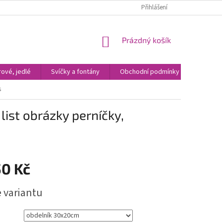
Přihlášení
NÁKUPNÍ
Prázdný košík
KOŠÍK
ové, jedlé
Svíčky a fontány
Obchodní podmínky
Kontak
s
list obrázky perníčky,
50 Kč
e variantu