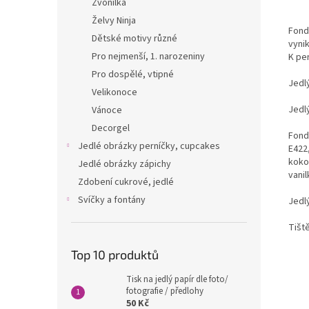
Zvonilka
Želvy Ninja
Fondá
Dětské motivy různé
vyni
Pro nejmenší, 1. narozeniny
K per
Pro dospělé, vtipné
Jedl
Velikonoce
Jedl
Vánoce
Decorgel
Fondá
Jedlé obrázky perníčky, cupcakes
E422,
kokos
Jedlé obrázky zápichy
vanil
Zdobení cukrové, jedlé
Svíčky a fontány
Jedlý
Tišt
Top 10 produktů
Tisk na jedlý papír dle foto/
fotografie / předlohy
50 Kč