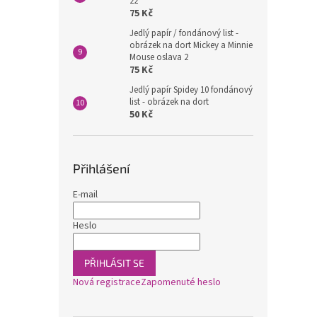
22
75 Kč
Jedlý papír / fondánový list -
obrázek na dort Mickey a Minnie
Mouse oslava 2
75 Kč
Jedlý papír Spidey 10 fondánový
list - obrázek na dort
50 Kč
Přihlášení
E-mail
Heslo
PŘIHLÁSIT SE
Nová registrace
Zapomenuté heslo