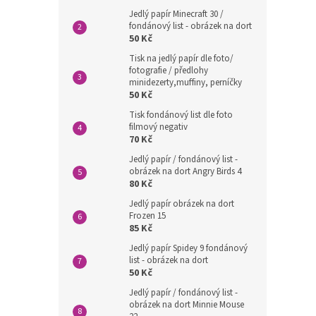
Jedlý papír Minecraft 30 /
fondánový list - obrázek na dort
50 Kč
Tisk na jedlý papír dle foto/
fotografie / předlohy
minidezerty,muffiny, perníčky
50 Kč
Tisk fondánový list dle foto
filmový negativ
70 Kč
Jedlý papír / fondánový list -
obrázek na dort Angry Birds 4
80 Kč
Jedlý papír obrázek na dort
Frozen 15
85 Kč
Jedlý papír Spidey 9 fondánový
list - obrázek na dort
50 Kč
Jedlý papír / fondánový list -
obrázek na dort Minnie Mouse