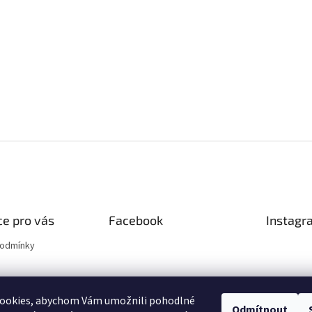
e pro vás
Facebook
Instagr
podmínky
ookies, abychom Vám umožnili pohodlné
Odmítnout