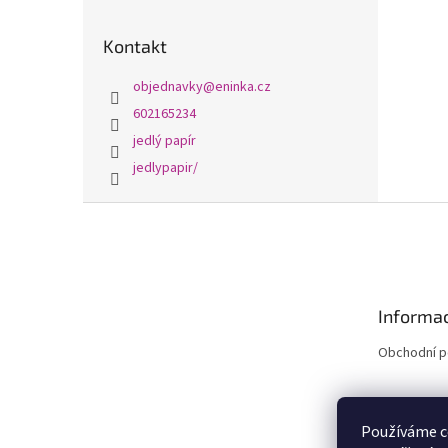
Kontakt
objednavky
@
eninka.cz
602165234
jedlý papír
jedlypapir/
Z
á
p
a
t
Informac
í
Obchodní 
Používáme c