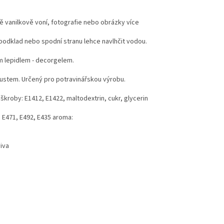
mně vanilkově voní, fotografie nebo obrázky více
í podklad nebo spodní stranu lehce navlhčit vodou.
m lepidlem - decorgelem.
koustem. Určený pro potravinářskou výrobu.
 škroby: E1412, E1422, maltodextrin, cukr, glycerin
y: E471, E492, E435 aroma:
viva