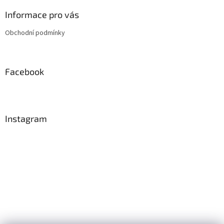
p
a
Informace pro vás
t
Obchodní podmínky
í
Facebook
Instagram