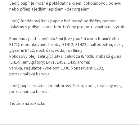
Jedlý papír je možné pokládat na krém, čokoládovou polevu
nebo přilepit jedlým lepidlem - decorgelem.
Jedlý fondánový list / papír v bílé barvě potištěny pomocí
tiskárny s jedlým inkoustem. Určený pro potravinářskou výrobu.
Fondánový list - nové složení (bez použití oxidu titaničitého
E171): modifikované škroby: E1412, E1422, maltodextrin, cukr,
glycerin E422, dextróza, voda, rostlinný
kokosový olej, želírující látka: celulóza (E460i), arabská guma
(E414), emulgátory: E471, E492, E435 aroma:
vanilka, regulátor kyselost: E330, konzervant: E202,
potravinářská barviva
Jedlý papír - složení: bramborový škrob, voda, rostlinný olej,
potravinářská barviva
Tištěno na zakázku
Z
á