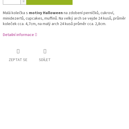
Malá kolečka s
motivy Halloween
na zdobení perníčků, cukroví,
minidezertů, cupcakes, muffinů. Na velký arch se vejde 24 kusů, průměr
koleček cca. 4,7cm, na malý arch 24 kusů průměr cca. 2,8cm.
Detailní informace
ZEPTAT SE
SDÍLET