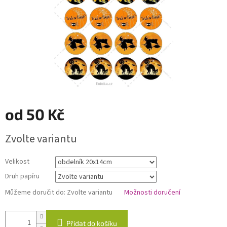
od
50 Kč
Měrná
Zvolte variantu
cena:
Velikost
Druh papíru
Můžeme doručit do:
Zvolte variantu
Možnosti doručení
Přidat do košíku