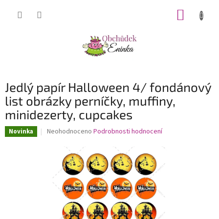
Přejít
NÁKUP
na
obsah
KOŠÍK
Jedlý papír Halloween 4/ fondánový
list obrázky perníčky, muffiny,
minidezerty, cupcakes
Průměrné
Neohodnoceno
Podrobnosti hodnocení
Novinka
hodnocení
produktu
je
0,0
z
5
hvězdiček.