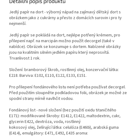
Detailní popis produktu
Jedlý papír na dort - výborný nápad na zajímavý dětský dort s
obrázkem jako z cukrárny a přesto z domácích surovin i pro ty
nejmenší.
Jedlý papír se pokládá na dort, nejlépe potřený krémem, pro
přilepení např. na marcipán možno použít decorgel (také v
nabídce). Obrázek se konzumuje s dortem. Nabízené obrázky
jsou na kvalitním silném jedlém papíru který neprosvítá.
Trvanlivost 1 rok.
Složení: bramborový škrob, rostlinný olej, konzervační látka:
E218. Barviva: E102, E110, E122, E133, E151.
Pro přilepení fondánového listu není potřeba používat decorgel.
Před použitím sloupněte podkladovou folii, obrázek je možné ze
spodní strany mírně navlhčit vodou.
Fondánový list - nové složení (bez použití oxidu titaničitého
E171): modifikované škroby: E1412, E1422, maltodextrin, cukr,
glycerin E422, dextróza, voda, rostlinný
kokosový olej, želírující látka: celulóza (E460i), arabská guma
(E414), emulgátory: E471, E492, E435 aroma: