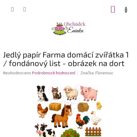
Přejít
NÁKUP
na
obsah
KOŠÍK
Jedlý papír Farma domácí zvířátka 1
/ fondánový list - obrázek na dort
Průměrné
Neohodnoceno
Podrobnosti hodnocení
Značka:
Florensuc
hodnocení
produktu
je
0,0
z
5
hvězdiček.