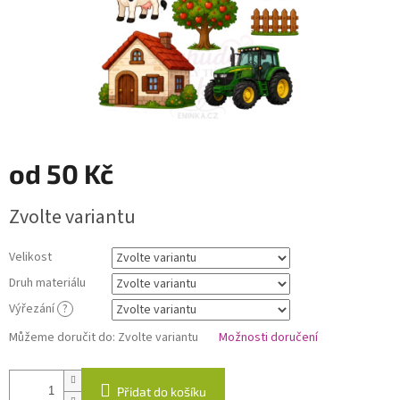
od
50 Kč
Měrná
Zvolte variantu
cena:
Velikost
Druh materiálu
Výřezání
?
Můžeme doručit do:
Zvolte variantu
Možnosti doručení
Přidat do košíku