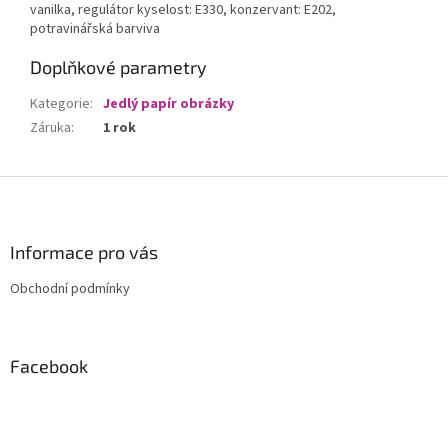
vanilka, regulátor kyselost: E330, konzervant: E202,
potravinářská barviva
Doplňkové parametry
Kategorie
:
Jedlý papír obrázky
Záruka
:
1 rok
Z
á
p
a
Informace pro vás
t
Obchodní podmínky
í
Facebook