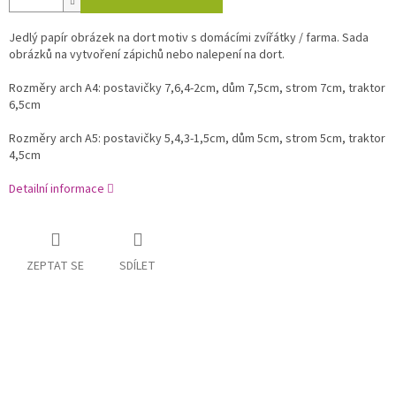
Jedlý papír obrázek na dort motiv s domácími zvířátky / farma. Sada
obrázků na vytvoření zápichů nebo nalepení na dort.
Rozměry arch A4: postavičky 7,6,4-2cm, dům 7,5cm, strom 7cm, traktor
6,5cm
Rozměry arch A5: postavičky 5,4,3-1,5cm, dům 5cm, strom 5cm, traktor
4,5cm
Detailní informace
ZEPTAT SE
SDÍLET