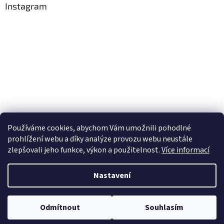
Instagram
Používáme cookies, abychom Vám umožnili pohodlné
Sledovat na Instagramu
prohlížení webu a díky analýze provozu webu neustále
zlepšovali jeho funkce, výkon a použitelnost.
Více informací
Vytvořil Shoptet
Nastavení
Copyright 2026
Obchůdek Eninka - jedlý papír prodej a tisk
.
Odmítnout
Souhlasím
Všechna práva vyhrazena.