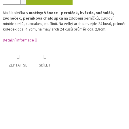
Malá kolečka s
motivy: Vánoce - perníček, hvězda, sněhulák,
zvoneček, perníková chaloupka
na zdobení perníčků, cukroví,
minidezertů, cupcakes, muffinů. Na velký arch se vejde 24 kusů, průměr
koleček cca. 4,7cm, na malý arch 24 kusů průměr cca. 2,8cm.
Detailní informace
ZEPTAT SE
SDÍLET