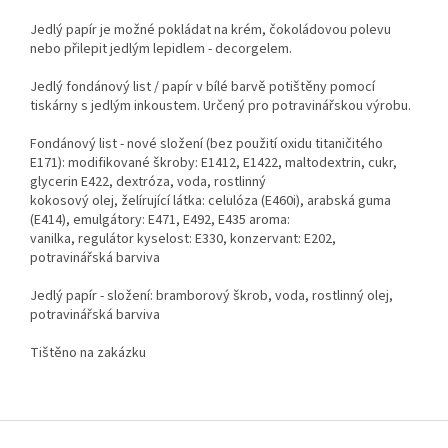
Jedlý papír je možné pokládat na krém, čokoládovou polevu
nebo přilepit jedlým lepidlem - decorgelem.
Jedlý fondánový list / papír v bílé barvě potištěny pomocí
tiskárny s jedlým inkoustem. Určený pro potravinářskou výrobu.
Fondánový list - nové složení (bez použití oxidu titaničitého
E171): modifikované škroby: E1412, E1422, maltodextrin, cukr,
glycerin E422, dextróza, voda, rostlinný
kokosový olej, želírující látka: celulóza (E460i), arabská guma
(E414), emulgátory: E471, E492, E435 aroma:
vanilka, regulátor kyselost: E330, konzervant: E202,
potravinářská barviva
Jedlý papír - složení: bramborový škrob, voda, rostlinný olej,
potravinářská barviva
Tištěno na zakázku
Z