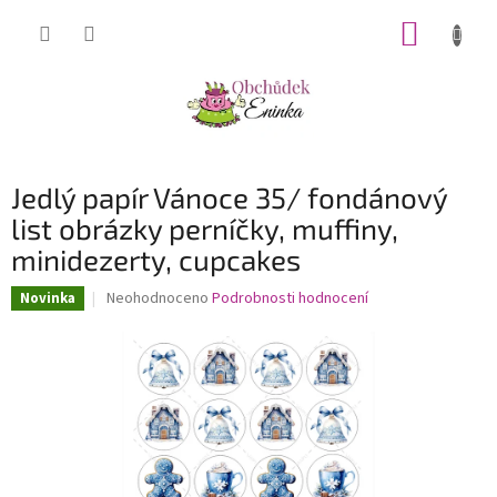
Přejít
NÁKUP
na
obsah
KOŠÍK
Jedlý papír Vánoce 35/ fondánový
list obrázky perníčky, muffiny,
minidezerty, cupcakes
Průměrné
Neohodnoceno
Podrobnosti hodnocení
Novinka
hodnocení
produktu
je
0,0
z
5
hvězdiček.