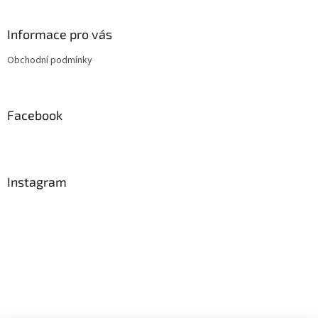
á
p
a
Informace pro vás
t
Obchodní podmínky
í
Facebook
Instagram