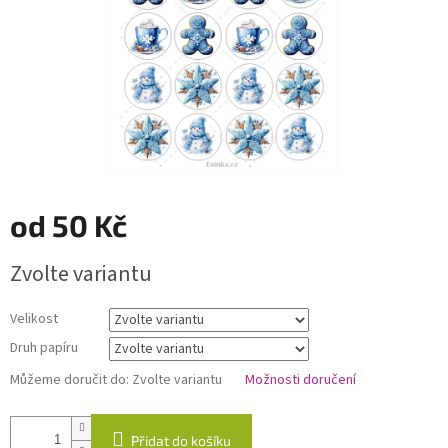
od
50 Kč
Měrná
Zvolte variantu
cena:
Velikost
Druh papíru
Můžeme doručit do:
Zvolte variantu
Možnosti doručení
Přidat do košíku