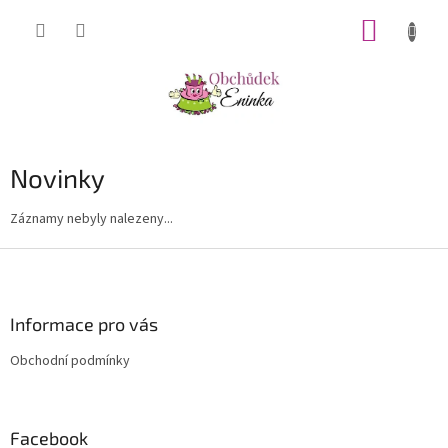
Přejít
NÁKUP
na
obsah
KOŠÍK
Novinky
Záznamy nebyly nalezeny...
Z
á
p
a
Informace pro vás
t
Obchodní podmínky
í
Facebook