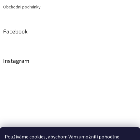
t
Obchodní podmínky
í
Facebook
Instagram
Používáme cookies, abychom Vám umožnili pohodlné