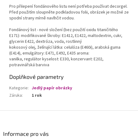
Pro přilepení fondánového listu není potřeba používat decorgel.
Před použitím sloupněte podkladovou folii, obrázek je možné ze
spodní strany mírně navlhčit vodou.
Fondánový list - nové složení (bez použití oxidu titaničitého
E171): modifikované škroby: E1412, E1422, maltodextrin, cukr,
glycerin E422, dextróza, voda, rostlinný
kokosový olej, želírující látka: celulóza (E460i), arabská guma
(E414), emulgátory: E471, E492, E435 aroma:
vanilka, regulátor kyselost: E330, konzervant: E202,
potravinářská barviva
Doplňkové parametry
Kategorie
:
Jedlý papír obrázky
Záruka
:
1 rok
Z
á
p
a
Informace pro vás