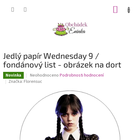
Přejít
NÁKUP
na
obsah
KOŠÍK
Jedlý papír Wednesday 9 /
fondánový list - obrázek na dort
Průměrné
Neohodnoceno
Podrobnosti hodnocení
Novinka
hodnocení
Značka:
Florensuc
produktu
je
0,0
z
5
hvězdiček.