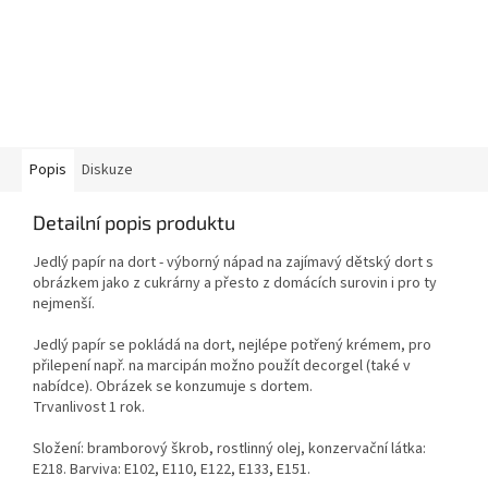
Popis
Diskuze
Detailní popis produktu
Jedlý papír na dort - výborný nápad na zajímavý dětský dort s
obrázkem jako z cukrárny a přesto z domácích surovin i pro ty
nejmenší.
Jedlý papír se pokládá na dort, nejlépe potřený krémem, pro
přilepení např. na marcipán možno použít decorgel (také v
nabídce). Obrázek se konzumuje s dortem.
Trvanlivost 1 rok.
Složení: bramborový škrob, rostlinný olej, konzervační látka:
E218. Barviva: E102, E110, E122, E133, E151.