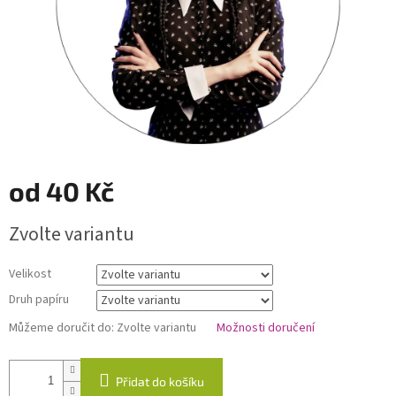
od
40 Kč
Měrná
Zvolte variantu
cena:
Velikost
Druh papíru
Můžeme doručit do:
Zvolte variantu
Možnosti doručení
Přidat do košíku