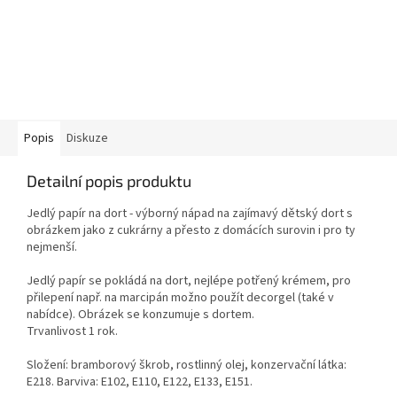
Popis
Diskuze
Detailní popis produktu
Jedlý papír na dort - výborný nápad na zajímavý dětský dort s
obrázkem jako z cukrárny a přesto z domácích surovin i pro ty
nejmenší.
Jedlý papír se pokládá na dort, nejlépe potřený krémem, pro
přilepení např. na marcipán možno použít decorgel (také v
nabídce). Obrázek se konzumuje s dortem.
Trvanlivost 1 rok.
Složení: bramborový škrob, rostlinný olej, konzervační látka:
E218. Barviva: E102, E110, E122, E133, E151.