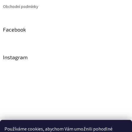
t
Obchodní podmínky
í
Facebook
Instagram
Používáme cookies, abychom Vám umožnili pohodlné