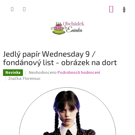
Přejít
NÁKUP
na
obsah
KOŠÍK
Jedlý papír Wednesday 9 /
fondánový list - obrázek na dort
Průměrné
Neohodnoceno
Podrobnosti hodnocení
Novinka
hodnocení
Značka:
Florensuc
produktu
je
0,0
z
5
hvězdiček.