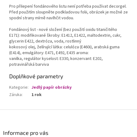
Pro přilepení fondánového listu není potřeba používat decorgel.
Před použitím sloupněte podkladovou folii, obrázek je možné ze
spodní strany mírně navlhčit vodou.
Fondánový list - nové složení (bez použití oxidu titaničitého
E171): modifikované škroby: E1412, E1422, maltodextrin, cukr,
glycerin E422, dextróza, voda, rostlinný
kokosový olej, želírující látka: celulóza (E460i), arabská guma
(E414), emulgátory: E471, E492, E435 aroma:
vanilka, regulátor kyselost: E330, konzervant: E202,
potravinářská barviva
Doplňkové parametry
Kategorie
:
Jedlý papír obrázky
Záruka
:
1 rok
Z
á
p
a
Informace pro vás