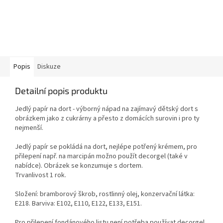
Popis
Diskuze
Detailní popis produktu
Jedlý papír na dort - výborný nápad na zajímavý dětský dort s
obrázkem jako z cukrárny a přesto z domácích surovin i pro ty
nejmenší.
Jedlý papír se pokládá na dort, nejlépe potřený krémem, pro
přilepení např. na marcipán možno použít decorgel (také v
nabídce). Obrázek se konzumuje s dortem.
Trvanlivost 1 rok.
Složení: bramborový škrob, rostlinný olej, konzervační látka:
E218. Barviva: E102, E110, E122, E133, E151.
Pro přilepení fondánového listu není potřeba používat decorgel.