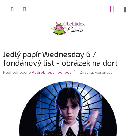
Přejít
NÁKUP
na
obsah
KOŠÍK
Jedlý papír Wednesday 6 /
fondánový list - obrázek na dort
Průměrné
Neohodnoceno
Podrobnosti hodnocení
Značka:
Florensuc
hodnocení
produktu
je
0,0
z
5
hvězdiček.