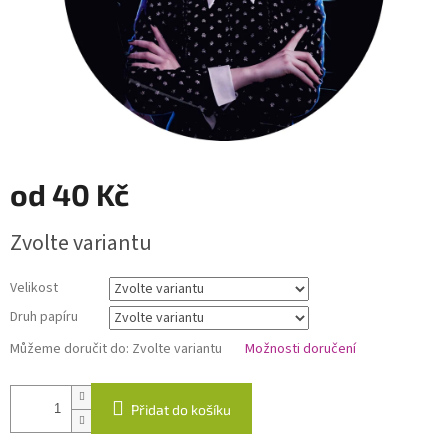
od
40 Kč
Měrná
Zvolte variantu
cena:
Velikost
Druh papíru
Můžeme doručit do:
Zvolte variantu
Možnosti doručení
Přidat do košíku