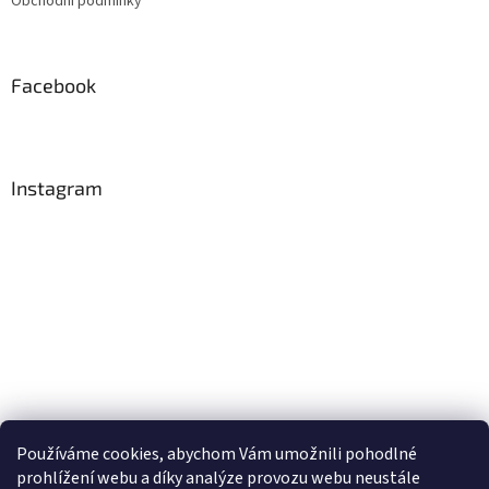
Obchodní podmínky
í
Facebook
Instagram
Používáme cookies, abychom Vám umožnili pohodlné
Sledovat na Instagramu
prohlížení webu a díky analýze provozu webu neustále