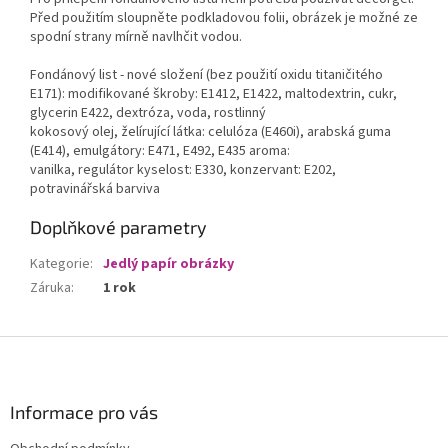
Před použitím sloupněte podkladovou folii, obrázek je možné ze
spodní strany mírně navlhčit vodou.
Fondánový list - nové složení (bez použití oxidu titaničitého
E171): modifikované škroby: E1412, E1422, maltodextrin, cukr,
glycerin E422, dextróza, voda, rostlinný
kokosový olej, želírující látka: celulóza (E460i), arabská guma
(E414), emulgátory: E471, E492, E435 aroma:
vanilka, regulátor kyselost: E330, konzervant: E202,
potravinářská barviva
Doplňkové parametry
Kategorie
:
Jedlý papír obrázky
Záruka
:
1 rok
Z
á
p
a
Informace pro vás
t