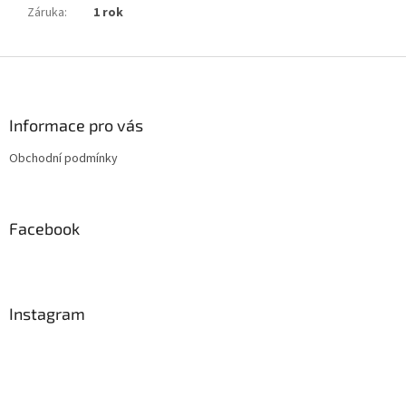
Záruka
:
1 rok
Z
á
p
a
Informace pro vás
t
Obchodní podmínky
í
Facebook
Instagram