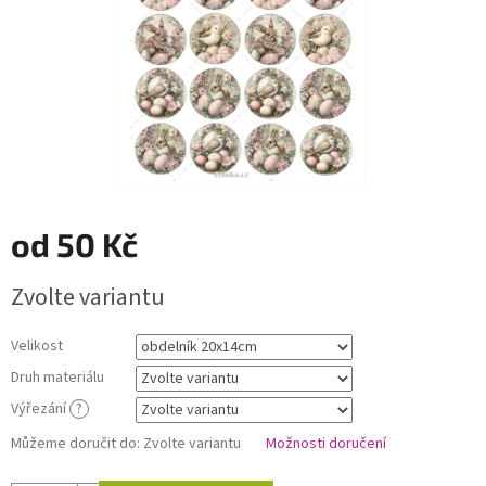
od
50 Kč
Měrná
Zvolte variantu
cena:
Velikost
Druh materiálu
Výřezání
?
Můžeme doručit do:
Zvolte variantu
Možnosti doručení