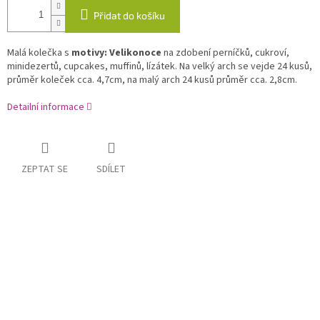
Přidat do košíku
Malá kolečka s
motivy: Velikonoce
na zdobení perníčků, cukroví,
minidezertů, cupcakes, muffinů, lízátek. Na velký arch se vejde 24 kusů,
průměr koleček cca. 4,7cm, na malý arch 24 kusů průměr cca. 2,8cm.
Detailní informace
ZEPTAT SE
SDÍLET