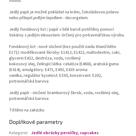
vodou.
Jedlý papír je možné pokládat na krém, čokoládovou polevu
nebo přilepit jedlým lepidlem - decorgelem.
Jedlý fondánový list / papír v bílé barvě potištěny pomocí
tiskárny s jedlým inkoustem. Určený pro potravinářskou výrobu.
Fondánový list - nové složení (bez použití oxidu titaničitého
E171): modifikované škroby: E1412, E1422, maltodextrin, cukr,
glycerin E422, dextróza, voda, rostlinný
kokosový olej, želírující látka: celulóza (E460i), arabská guma
(E414), emulgátory: E471, E492, E435 aroma:
vanilka, regulátor kyselost: E330, konzervant: E202,
potravinářská barviva
Jedlý papír - složení: bramborový škrob, voda, rostlinný olej,
potravinářská barviva
Tištěno na zakázku
Doplňkové parametry
Kategorie
:
Jedlé obrázky perníčky, cupcakes