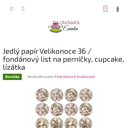
Přejít
NÁKUP
na
obsah
KOŠÍK
Jedlý papír Velikonoce 36 /
fondánový list na perníčky, cupcake,
lízátka
Průměrné
Neohodnoceno
Podrobnosti hodnocení
Novinka
hodnocení
produktu
je
0,0
z
5
hvězdiček.