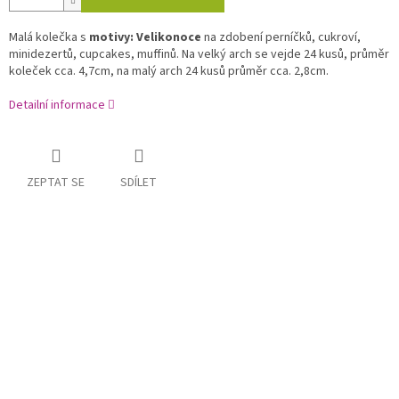
Malá kolečka s
motivy: Velikonoce
na zdobení perníčků, cukroví,
minidezertů, cupcakes, muffinů. Na velký arch se vejde 24 kusů, průměr
koleček cca. 4,7cm, na malý arch 24 kusů průměr cca. 2,8cm.
Detailní informace
ZEPTAT SE
SDÍLET