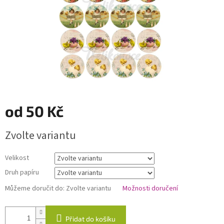
od
50 Kč
Měrná
Zvolte variantu
cena:
Velikost
Druh papíru
Můžeme doručit do:
Zvolte variantu
Možnosti doručení
Přidat do košíku