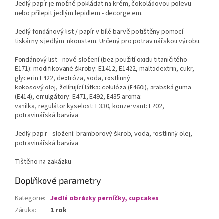
Jedlý papír je možné pokládat na krém, čokoládovou polevu
nebo přilepit jedlým lepidlem - decorgelem.
Jedlý fondánový list / papír v bílé barvě potištěny pomocí
tiskárny s jedlým inkoustem. Určený pro potravinářskou výrobu.
Fondánový list - nové složení (bez použití oxidu titaničitého
E171): modifikované škroby: E1412, E1422, maltodextrin, cukr,
glycerin E422, dextróza, voda, rostlinný
kokosový olej, želírující látka: celulóza (E460i), arabská guma
(E414), emulgátory: E471, E492, E435 aroma:
vanilka, regulátor kyselost: E330, konzervant: E202,
potravinářská barviva
Jedlý papír - složení: bramborový škrob, voda, rostlinný olej,
potravinářská barviva
Tištěno na zakázku
Doplňkové parametry
Kategorie
:
Jedlé obrázky perníčky, cupcakes
Záruka
:
1 rok