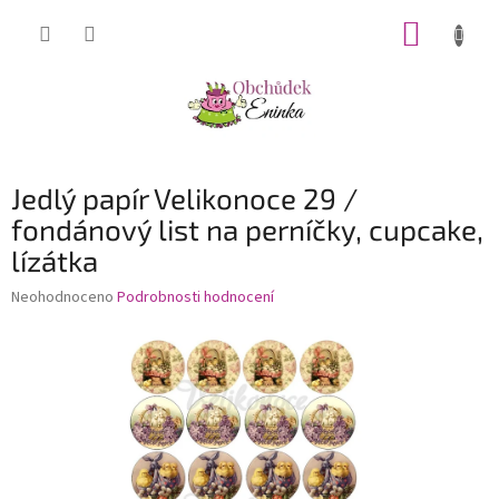
Přejít
NÁKUP
na
obsah
KOŠÍK
Jedlý papír Velikonoce 29 /
fondánový list na perníčky, cupcake,
lízátka
Průměrné
Neohodnoceno
Podrobnosti hodnocení
hodnocení
produktu
je
0,0
z
5
hvězdiček.