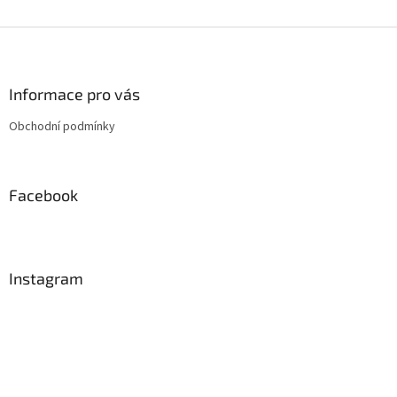
Z
á
p
a
Informace pro vás
t
Obchodní podmínky
í
Facebook
Instagram