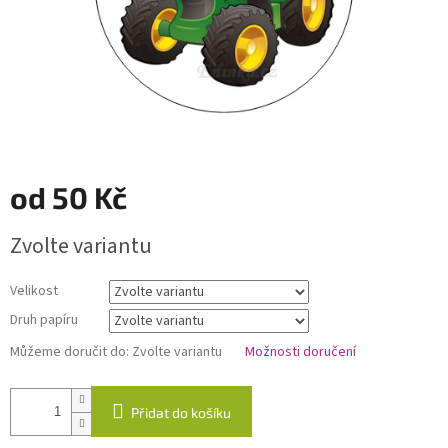
od
50 Kč
Měrná
Zvolte variantu
cena:
Velikost
Druh papíru
Můžeme doručit do:
Zvolte variantu
Možnosti doručení
Přidat do košíku