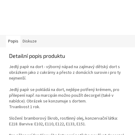
Popis
Diskuze
Detailní popis produktu
Jedlý papír na dort - výborný nápad na zajímavý dětský dort s
obrázkem jako z cukrárny a přesto z domácích surovin i pro ty
nejmenší.
Jedlý papír se pokládá na dort, nejlépe potřený krémem, pro
přilepení např. na marcipán možno použít decorgel (také v
nabídce). Obrázek se konzumuje s dortem.
Trvanlivost 1 rok.
Složení: bramborový škrob, rostlinný olej, konzervační látka:
E218. Barviva: E102, E110, E122, E133, E151.