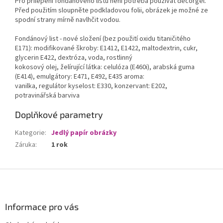
Pro přilepení fondánového listu není potřeba používat decorgel.
Před použitím sloupněte podkladovou folii, obrázek je možné ze
spodní strany mírně navlhčit vodou.
Fondánový list - nové složení (bez použití oxidu titaničitého
E171): modifikované škroby: E1412, E1422, maltodextrin, cukr,
glycerin E422, dextróza, voda, rostlinný
kokosový olej, želírující látka: celulóza (E460i), arabská guma
(E414), emulgátory: E471, E492, E435 aroma:
vanilka, regulátor kyselost: E330, konzervant: E202,
potravinářská barviva
Doplňkové parametry
Kategorie
:
Jedlý papír obrázky
Záruka
:
1 rok
Z
á
p
a
Informace pro vás
t