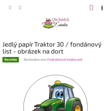
Přejít
NÁKUP
na
obsah
KOŠÍK
Jedlý papír Traktor 30 / fondánový
list - obrázek na dort
Průměrné
Neohodnoceno
Podrobnosti hodnocení
Novinka
hodnocení
produktu
je
0,0
z
5
hvězdiček.