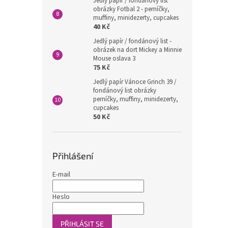
Jedlý papír / fondánový list
obrázky Fotbal 2 - perníčky,
muffiny, minidezerty, cupcakes
40 Kč
Jedlý papír / fondánový list -
obrázek na dort Mickey a Minnie
Mouse oslava 3
75 Kč
Jedlý papír Vánoce Grinch 39 /
fondánový list obrázky
perníčky, muffiny, minidezerty,
cupcakes
50 Kč
Přihlášení
E-mail
Heslo
PŘIHLÁSIT SE