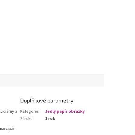
Doplňkové parametry
cukrárny a
Kategorie
:
Jedlý papír obrázky
Záruka
:
1 rok
 marcipán