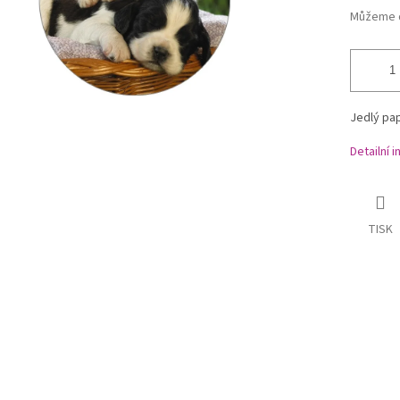
Můžeme d
Jedlý pap
Detailní 
TISK