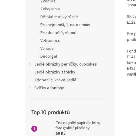
Zvonilka
Trvan
Želvy Ninja
Slože
Dětské motivy různé
E122,
Pro nejmenší, 1. narozeniny
Pro dospělé, vtipné
Pro 
podk
Velikonoce
Vánoce
Fondá
Decorgel
E1412
kokos
Jedlé obrázky perníčky, cupcakes
E492
Jedlé obrázky zápichy
vanil
Zdobení cukrové, jedlé
Svíčky a fontány
Top 10 produktů
Tisk na jedlý papír dle foto/
fotografie / předlohy
50 Kč