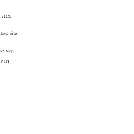
, E110,
 sloupněte
 škroby:
: E471,