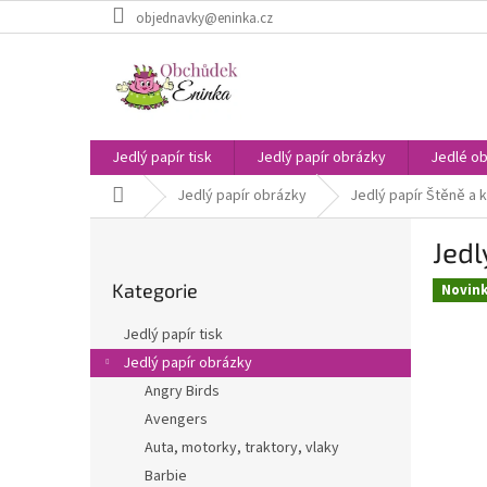
Přejít
objednavky@eninka.cz
na
obsah
Jedlý papír tisk
Jedlý papír obrázky
Jedlé ob
Domů
Jedlý papír obrázky
Jedlý papír Štěně a k
P
Jedl
o
Přeskočit
s
Kategorie
kategorie
Novin
t
r
Jedlý papír tisk
a
Jedlý papír obrázky
n
Angry Birds
n
í
Avengers
p
Auta, motorky, traktory, vlaky
a
Barbie