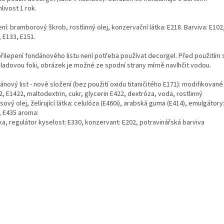
livost 1 rok.
ní: bramborový škrob, rostlinný olej, konzervační látka: E218. Barviva: E102
 E133, E151.
přilepení fondánového listu není potřeba používat decorgel. Před použitím
ladovou folii, obrázek je možné ze spodní strany mírně navlhčit vodou.
nový list - nové složení (bez použití oxidu titaničitého E171): modifikované
, E1422, maltodextrin, cukr, glycerin E422, dextróza, voda, rostlinný
ový olej, želírující látka: celulóza (E460i), arabská guma (E414), emulgátory
, E435 aroma:
ka, regulátor kyselost: E330, konzervant: E202, potravinářská barviva