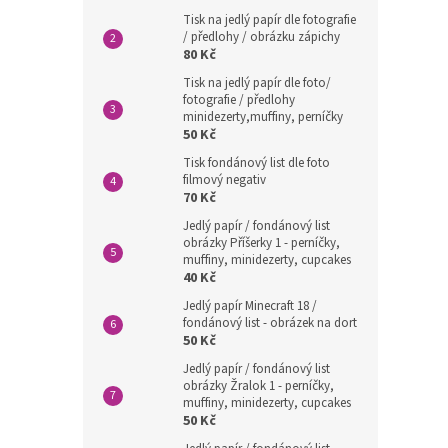
Tisk na jedlý papír dle fotografie
/ předlohy / obrázku zápichy
80 Kč
Tisk na jedlý papír dle foto/
fotografie / předlohy
minidezerty,muffiny, perníčky
50 Kč
Tisk fondánový list dle foto
filmový negativ
70 Kč
Jedlý papír / fondánový list
obrázky Příšerky 1 - perníčky,
muffiny, minidezerty, cupcakes
40 Kč
Jedlý papír Minecraft 18 /
fondánový list - obrázek na dort
50 Kč
Jedlý papír / fondánový list
obrázky Žralok 1 - perníčky,
muffiny, minidezerty, cupcakes
50 Kč