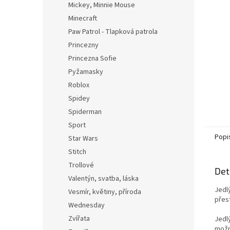
Mickey, Minnie Mouse
Minecraft
Paw Patrol - Tlapková patrola
Princezny
Princezna Sofie
Pyžamasky
Roblox
Spidey
Spiderman
Sport
Popi
Star Wars
Stitch
Trollové
Det
Valentýn, svatba, láska
Jedl
Vesmír, květiny, příroda
přest
Wednesday
Zvířata
Jedl
možn