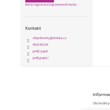
Nová registrace
Zapomenuté heslo
Kontakt
objednavky
@
eninka.cz
602165234
jedlý papír
jedlypapir/
Z
á
p
a
t
Informac
í
Obchodní 