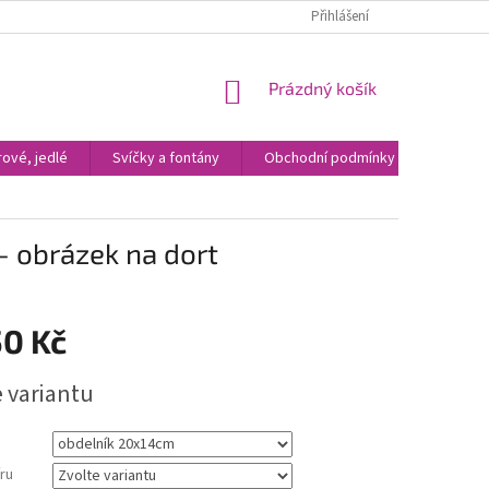
Přihlášení
NÁKUPNÍ
Prázdný košík
KOŠÍK
ové, jedlé
Svíčky a fontány
Obchodní podmínky
Kontak
 - obrázek na dort
50 Kč
e variantu
ru