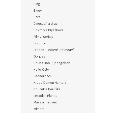
n
Bing
e
Bluey
l
Cars
Dinosauři a draci
Doktorka Plyšáková
Filmy, seriály
Fortnite
Frozen - Ledové království
Gorjuss
Houba Bob - Spongebob
Hello Kitty
Jednorožci
K-pop Demon Hunters
Kouzelná beruška
Letadla - Planes
Máša a medvěd
Mimoni