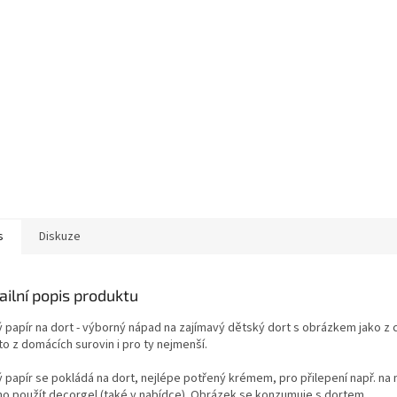
s
Diskuze
ailní popis produktu
ý papír na dort - výborný nápad na zajímavý dětský dort s obrázkem jako z 
o z domácích surovin i pro ty nejmenší.
ý papír se pokládá na dort, nejlépe potřený krémem, pro přilepení např. na
o použít decorgel (také v nabídce). Obrázek se konzumuje s dortem.