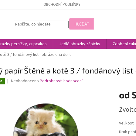
OBCHODNÍ PODMÍNKY
HLEDAT
rázky perníčky, cupcakes
Jedlé obrázky zápichy
Zdobení cukr
otě 3 / fondánový list - obrázek na dort
ý papír Štěně a kotě 3 / fondánový list
Průměrné
Neohodnoceno
Podrobnosti hodnocení
ka
hodnocení
produktu
od
je
0,0
Měrná
Zvolt
z
cena:
5
hvězdiček.
Velikost
Druh papí