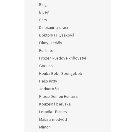
n
Bing
e
Bluey
l
Cars
Dinosauři a draci
Doktorka Plyšáková
Filmy, seriály
Fortnite
Frozen - Ledové království
Gorjuss
Houba Bob - Spongebob
Hello Kitty
Jednorožci
K-pop Demon Hunters
Kouzelná beruška
Letadla - Planes
Máša a medvěd
Mimoni