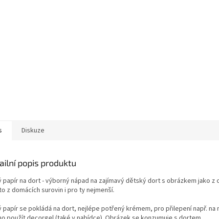
s
Diskuze
ailní popis produktu
ý papír na dort - výborný nápad na zajímavý dětský dort s obrázkem jako z 
o z domácích surovin i pro ty nejmenší.
ý papír se pokládá na dort, nejlépe potřený krémem, pro přilepení např. na
o použít decorgel (také v nabídce). Obrázek se konzumuje s dortem.