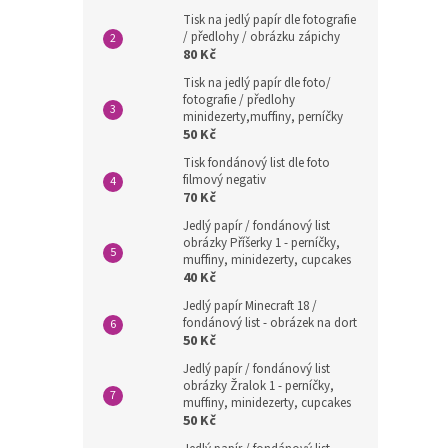
Tisk na jedlý papír dle fotografie
/ předlohy / obrázku zápichy
80 Kč
Tisk na jedlý papír dle foto/
fotografie / předlohy
minidezerty,muffiny, perníčky
50 Kč
Tisk fondánový list dle foto
filmový negativ
70 Kč
Jedlý papír / fondánový list
obrázky Příšerky 1 - perníčky,
muffiny, minidezerty, cupcakes
40 Kč
Jedlý papír Minecraft 18 /
fondánový list - obrázek na dort
50 Kč
Jedlý papír / fondánový list
obrázky Žralok 1 - perníčky,
muffiny, minidezerty, cupcakes
50 Kč