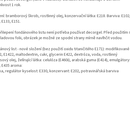
livost 1 rok.
ní: bramborový škrob, rostlinný olej, konzervační látka: E218. Barviva: E102
 E133, E151.
přilepení fondánového listu není potřeba používat decorgel. Před použitím
ladovou folii, obrázek je možné ze spodní strany mírně navlhčit vodou.
nový list - nové složení (bez použití oxidu titaničitého E171): modifikované
, E1422, maltodextrin, cukr, glycerin E422, dextróza, voda, rostlinný
ový olej, želírující látka: celulóza (E460i), arabská guma (E414), emulgátory
, E435 aroma:
ka, regulátor kyselost: E330, konzervant: E202, potravinářská barviva