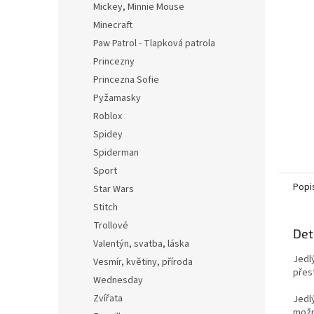
Mickey, Minnie Mouse
Minecraft
Paw Patrol - Tlapková patrola
Princezny
Princezna Sofie
Pyžamasky
Roblox
Spidey
Spiderman
Sport
Popi
Star Wars
Stitch
Trollové
Det
Valentýn, svatba, láska
Jedl
Vesmír, květiny, příroda
přest
Wednesday
Zvířata
Jedl
možn