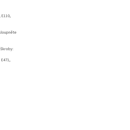
, E110,
 sloupněte
 škroby:
: E471,