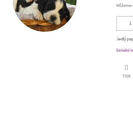
Můžeme d
Jedlý pap
Detailní 
TISK