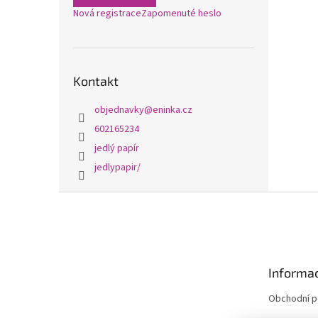
Nová registrace
Zapomenuté heslo
Kontakt
objednavky
@
eninka.cz
602165234
jedlý papír
jedlypapir/
Z
á
p
a
t
Informac
í
Obchodní 