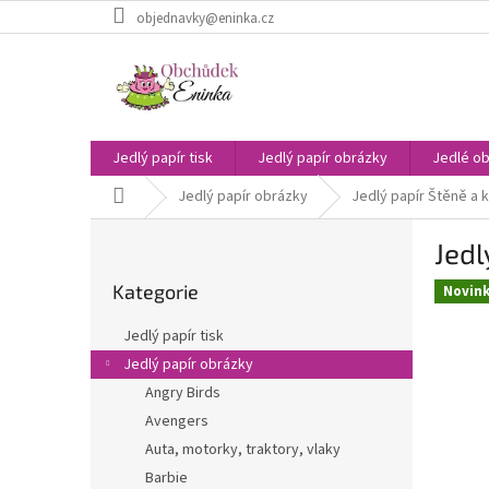
Přejít
objednavky@eninka.cz
na
obsah
Jedlý papír tisk
Jedlý papír obrázky
Jedlé ob
Domů
Jedlý papír obrázky
Jedlý papír Štěně a k
P
Jedl
o
Přeskočit
s
Kategorie
kategorie
Novin
t
r
Jedlý papír tisk
a
Jedlý papír obrázky
n
Angry Birds
n
í
Avengers
p
Auta, motorky, traktory, vlaky
a
Barbie