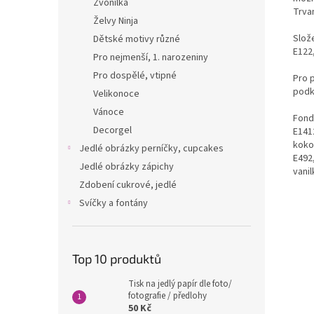
Zvonilka
Trvan
Želvy Ninja
Slože
Dětské motivy různé
E122,
Pro nejmenší, 1. narozeniny
Pro dospělé, vtipné
Pro 
podk
Velikonoce
Vánoce
Fondá
Decorgel
E1412
kokos
Jedlé obrázky perníčky, cupcakes
E492
Jedlé obrázky zápichy
vanil
Zdobení cukrové, jedlé
Svíčky a fontány
Top 10 produktů
Tisk na jedlý papír dle foto/
fotografie / předlohy
50 Kč