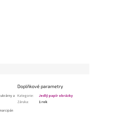
Doplňkové parametry
cukrárny a
Kategorie
:
Jedlý papír obrázky
Záruka
:
1 rok
 marcipán