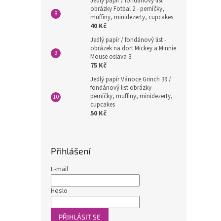
Jedlý papír / fondánový list
obrázky Fotbal 2 - perníčky,
muffiny, minidezerty, cupcakes
40 Kč
Jedlý papír / fondánový list -
obrázek na dort Mickey a Minnie
Mouse oslava 3
75 Kč
Jedlý papír Vánoce Grinch 39 /
fondánový list obrázky
perníčky, muffiny, minidezerty,
cupcakes
50 Kč
Přihlášení
E-mail
Heslo
PŘIHLÁSIT SE