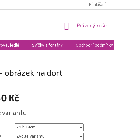
Přihlášení
NÁKUPNÍ
Prázdný košík
KOŠÍK
ové, jedlé
Svíčky a fontány
Obchodní podmínky
Kontak
 - obrázek na dort
50 Kč
e variantu
ru