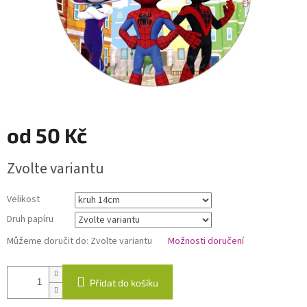
od
50 Kč
Měrná
Zvolte variantu
cena:
Velikost
Druh papíru
Můžeme doručit do:
Zvolte variantu
Možnosti doručení
Přidat do košíku