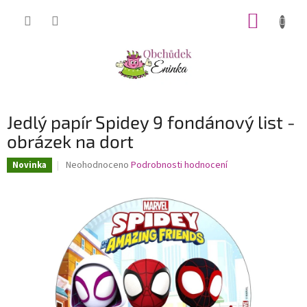
Přejít
NÁKUP
na
obsah
KOŠÍK
Jedlý papír Spidey 9 fondánový list -
obrázek na dort
Průměrné
Neohodnoceno
Podrobnosti hodnocení
Novinka
hodnocení
produktu
je
0,0
z
5
hvězdiček.