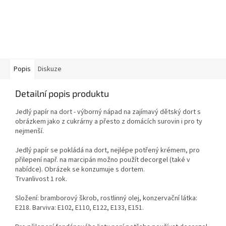
Popis
Diskuze
Detailní popis produktu
Jedlý papír na dort - výborný nápad na zajímavý dětský dort s
obrázkem jako z cukrárny a přesto z domácích surovin i pro ty
nejmenší.
Jedlý papír se pokládá na dort, nejlépe potřený krémem, pro
přilepení např. na marcipán možno použít decorgel (také v
nabídce). Obrázek se konzumuje s dortem.
Trvanlivost 1 rok.
Složení: bramborový škrob, rostlinný olej, konzervační látka:
E218. Barviva: E102, E110, E122, E133, E151.