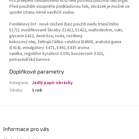
Pro přilepení fondánového listu není potřeba používat decorgel.
Před použitím sloupněte podkladovou folii, obrázek je možné ze
spodní strany mírně navlhčit vodou.
Fondánový list - nové složení (bez použití oxidu titaničitého
E171): modifikované škroby: E1412, E1422, maltodextrin, cukr,
glycerin E422, dextróza, voda, rostlinný
kokosový olej, želírující látka: celulóza (E460i), arabská guma
(E414), emulgátory: E471, E492, E435 aroma:
vanilka, regulátor kyselost: E330, konzervant: E202,
potravinářská barviva
Doplňkové parametry
Kategorie
:
Jedlý papír obrázky
Záruka
:
1 rok
Z
á
p
a
Informace pro vás
t