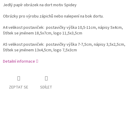
Jedlý papír obrázek na dort motiv Spidey
Obrázky pro výrobu zápichů nebo nalepení na bok dortu.
A4 velikost postaviček: postavičky výška 10,5-11cm, nápisy 5x4cm,
štítek se jménem 18,5x7cm, logo 11,5x3,5cm
A5 velikost postaviček: postavičky výška 7-7,5cm, nápisy 3,5x2,5cm,
štítek se jménem 13x4,5cm, logo 7,5x3cm
Detailní informace
ZEPTAT SE
SDÍLET