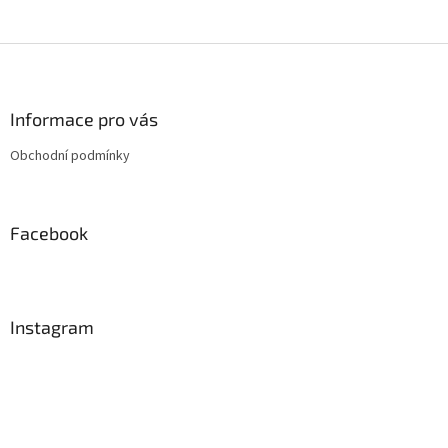
Z
á
p
a
Informace pro vás
t
Obchodní podmínky
í
Facebook
Instagram