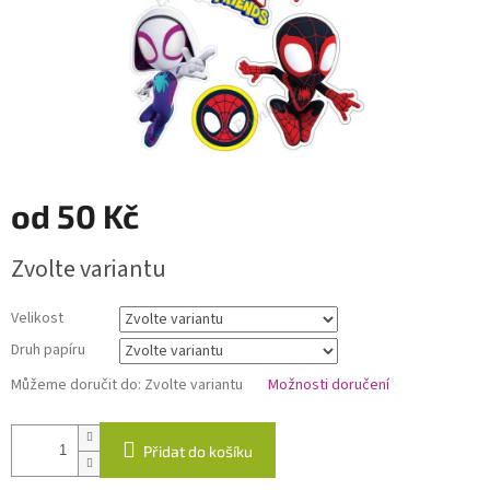
od
50 Kč
Měrná
Zvolte variantu
cena:
Velikost
Druh papíru
Můžeme doručit do:
Zvolte variantu
Možnosti doručení
Přidat do košíku