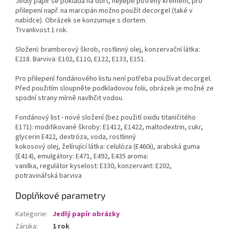
Jedlý papír se pokládá na dort, nejlépe potřený krémem, pro
přilepení např. na marcipán možno použít decorgel (také v
nabídce). Obrázek se konzumuje s dortem.
Trvanlivost 1 rok.
Složení: bramborový škrob, rostlinný olej, konzervační látka:
E218. Barviva: E102, E110, E122, E133, E151.
Pro přilepení fondánového listu není potřeba používat decorgel.
Před použitím sloupněte podkladovou folii, obrázek je možné ze
spodní strany mírně navlhčit vodou.
Fondánový list - nové složení (bez použití oxidu titaničitého
E171): modifikované škroby: E1412, E1422, maltodextrin, cukr,
glycerin E422, dextróza, voda, rostlinný
kokosový olej, želírující látka: celulóza (E460i), arabská guma
(E414), emulgátory: E471, E492, E435 aroma:
vanilka, regulátor kyselost: E330, konzervant: E202,
potravinářská barviva
Doplňkové parametry
Kategorie
:
Jedlý papír obrázky
Záruka
:
1 rok