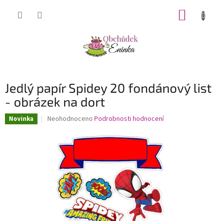
Přejít
NÁKUP
na
obsah
KOŠÍK
Jedlý papír Spidey 20 fondánový list
- obrázek na dort
Průměrné
Neohodnoceno
Podrobnosti hodnocení
Novinka
hodnocení
produktu
je
0,0
z
5
hvězdiček.