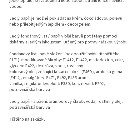
jedlé lepidlo, stačí podklad nebo spodní stranu lehce navlhčit
vodou.
Jedlý papír je možné pokládat na krém, čokoládovou polevu
nebo přilepit jedlým lepidlem - decorgelem.
Jedlý fondánový list / papír v bílé barvě potištěny pomocí
tiskárny s jedlým inkoustem. Určený pro potravinářskou výrobu.
Fondánový list - nové složení (bez použití oxidu titaničitého
E171): modifikované škroby: E1412, E1422, maltodextrin, cukr,
glycerin E422, dextróza, voda, rostlinný
kokosový olej, želírující látka: celulóza (E460i), arabská guma
(E414), emulgátory: E471, E492, E435 aroma:
vanilka, regulátor kyselost: E330, konzervant: E202,
potravinářská barviva
Jedlý papír - složení: bramborový škrob, voda, rostlinný olej,
potravinářská barviva
Tištěno na zakázku