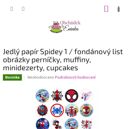
Přejít
NÁKUP
na
obsah
KOŠÍK
Jedlý papír Spidey 1 / fondánový list
obrázky perníčky, muffiny,
minidezerty, cupcakes
Průměrné
Neohodnoceno
Podrobnosti hodnocení
Novinka
hodnocení
produktu
je
0,0
z
5
hvězdiček.