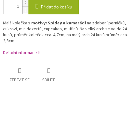
Přidat do košíku
Malá kolečka s
motivy: Spidey a kamarádi
na zdobení perníčků,
cukroví, minidezertů, cupcakes, muffinů. Na velký arch se vejde 24
kusů, průměr koleček cca. 4,7cm, na malý arch 24 kusů průměr cca.
2,8cm.
Detailní informace
ZEPTAT SE
SDÍLET