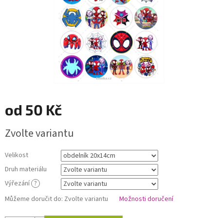
od
50 Kč
Měrná
Zvolte variantu
cena:
Velikost
Druh materiálu
Výřezání
?
Můžeme doručit do:
Zvolte variantu
Možnosti doručení