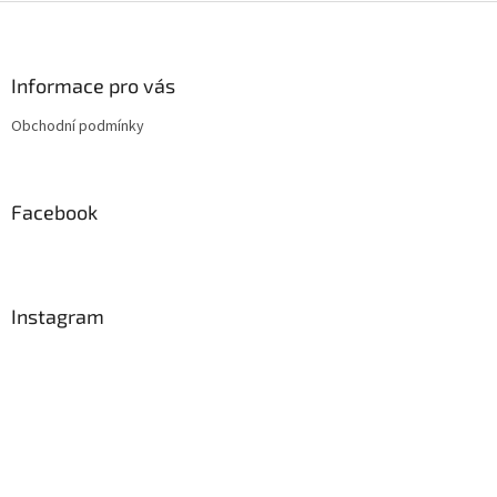
Z
á
p
a
Informace pro vás
t
Obchodní podmínky
í
Facebook
Instagram