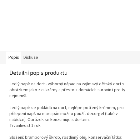
Popis
Diskuze
Detailní popis produktu
Jedlý papír na dort - výborný nápad na zajímavý dětský dort s
obrázkem jako z cukrárny a přesto z domácích surovin i pro ty
nejmenší.
Jedlý papír se pokládá na dort, nejlépe potřený krémem, pro
přilepení např. na marcipán možno použít decorgel (také v
nabídce). Obrázek se konzumuje s dortem.
Trvanlivost 1 rok.
Složení: bramborový škrob, rostlinný olej, konzervační látka: