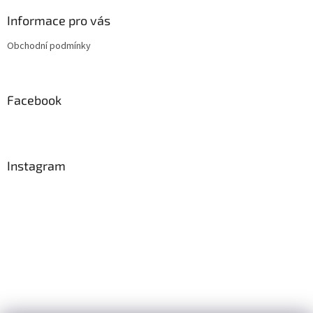
p
a
Informace pro vás
t
Obchodní podmínky
í
Facebook
Instagram