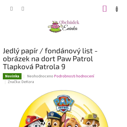
Přejít
NÁKUP
na
obsah
KOŠÍK
Jedlý papír / fondánový list -
obrázek na dort Paw Patrol
Tlapková Patrola 9
Průměrné
Neohodnoceno
Podrobnosti hodnocení
Novinka
hodnocení
Značka:
DeKora
produktu
je
0,0
z
5
hvězdiček.