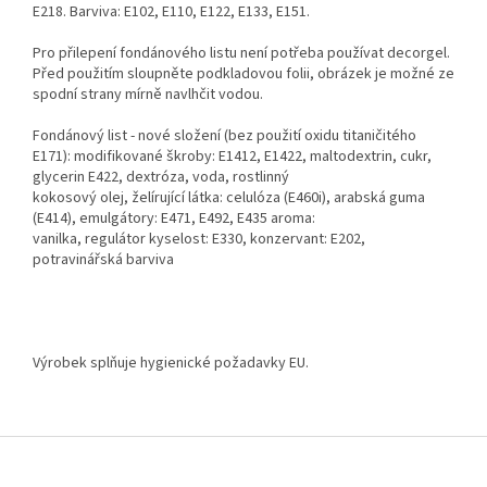
E218. Barviva: E102, E110, E122, E133, E151.
Pro přilepení fondánového listu není potřeba používat decorgel.
Před použitím sloupněte podkladovou folii, obrázek je možné ze
spodní strany mírně navlhčit vodou.
Fondánový list - nové složení (bez použití oxidu titaničitého
E171): modifikované škroby: E1412, E1422, maltodextrin, cukr,
glycerin E422, dextróza, voda, rostlinný
kokosový olej, želírující látka: celulóza (E460i), arabská guma
(E414), emulgátory: E471, E492, E435 aroma:
vanilka, regulátor kyselost: E330, konzervant: E202,
potravinářská barviva
Výrobek splňuje hygienické požadavky EU.
Z
á