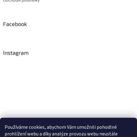
Obchodní podmínky
í
Facebook
Instagram
Používáme cookies, abychom Vám umožnili pohodlné
Sledovat na Instagramu
prohlížení webu a díky analýze provozu webu neustále