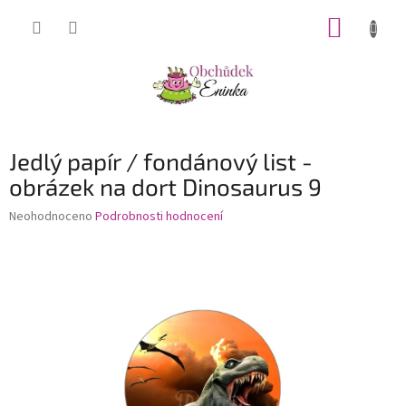
Přejít
NÁKUP
na
obsah
KOŠÍK
Jedlý papír / fondánový list -
obrázek na dort Dinosaurus 9
Průměrné
Neohodnoceno
Podrobnosti hodnocení
hodnocení
produktu
je
0,0
z
5
hvězdiček.