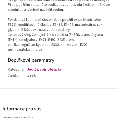
Před použitím sloupněte podkladovou folii, obrázek je možné ze
spodní strany mírně navlhčit vodou.
Fondánový list - nové složení (bez použití oxidu titaničitého
E171): modifikované škroby: E1412, E1422, maltodextrin, cukr,
glycerin E422, dextróza, voda, rostlinný
kokosový olej, želírující látka: celulóza (E460i), arabská guma
(E414), emulgátory: E471, E492, E435 aroma:
vanilka, regulátor kyselost: E330, konzervant: E202,
potravinářská barviva
Doplňkové parametry
Kategorie
:
Jedlý papír obrázky
Záruka
:
1 rok
Z
á
p
a
Informace pro vás
t