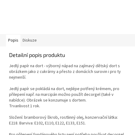
Popis
Diskuze
Detailní popis produktu
Jedlý papír na dort - výborný nápad na zajímavý dětský dort s
obrázkem jako z cukrárny a přesto z domácích surovin i pro ty
nejmenší.
Jedlý papír se pokládá na dort, nejlépe potřený krémem, pro
přilepení např. na marcipán možno použít decorgel (také v
nabídce). Obrázek se konzumuje s dortem.
Trvanlivost 1 rok.
Složení: bramborový škrob, rostlinný olej, konzervační látka:
E218. Barviva: E102, E110, E122, E133, E151.
Pro přilepení fondánového listu není potřeba používat decorgel.