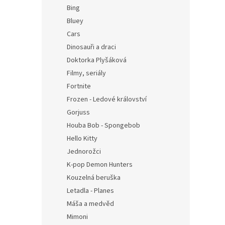
n
Bing
e
Bluey
l
Cars
Dinosauři a draci
Doktorka Plyšáková
Filmy, seriály
Fortnite
Frozen - Ledové království
Gorjuss
Houba Bob - Spongebob
Hello Kitty
Jednorožci
K-pop Demon Hunters
Kouzelná beruška
Letadla - Planes
Máša a medvěd
Mimoni