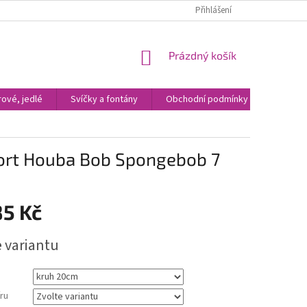
Přihlášení
NÁKUPNÍ
Prázdný košík
KOŠÍK
ové, jedlé
Svíčky a fontány
Obchodní podmínky
Kontak
 dort Houba Bob Spongebob 7
85 Kč
e variantu
ru