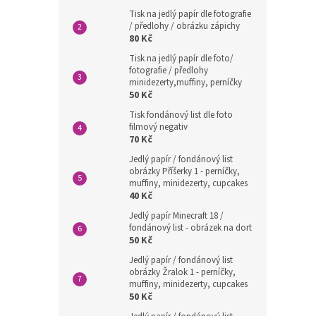
Tisk na jedlý papír dle fotografie
/ předlohy / obrázku zápichy
80 Kč
Tisk na jedlý papír dle foto/
fotografie / předlohy
minidezerty,muffiny, perníčky
50 Kč
Tisk fondánový list dle foto
filmový negativ
70 Kč
Jedlý papír / fondánový list
obrázky Příšerky 1 - perníčky,
muffiny, minidezerty, cupcakes
40 Kč
Jedlý papír Minecraft 18 /
fondánový list - obrázek na dort
50 Kč
Jedlý papír / fondánový list
obrázky Žralok 1 - perníčky,
muffiny, minidezerty, cupcakes
50 Kč