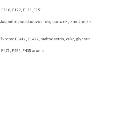
, E110, E122, E133, E151.
 sloupněte podkladovou folii, obrázek je možné ze
 škroby: E1412, E1422, maltodextrin, cukr, glycerin
y: E471, E492, E435 aroma: