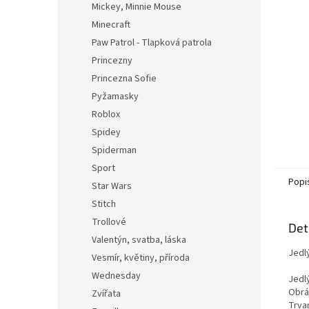
Mickey, Minnie Mouse
Minecraft
Paw Patrol - Tlapková patrola
Princezny
Princezna Sofie
Pyžamasky
Roblox
Spidey
Spiderman
Sport
Popi
Star Wars
Stitch
Trollové
Det
Valentýn, svatba, láska
Jedl
Vesmír, květiny, příroda
Wednesday
Jedl
Obrá
Zvířata
Trvan