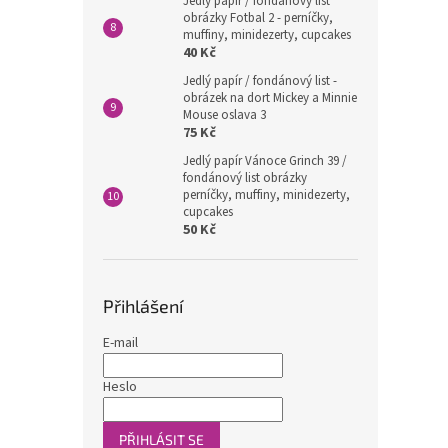
Jedlý papír / fondánový list
obrázky Fotbal 2 - perníčky,
muffiny, minidezerty, cupcakes
40 Kč
Jedlý papír / fondánový list -
obrázek na dort Mickey a Minnie
Mouse oslava 3
75 Kč
Jedlý papír Vánoce Grinch 39 /
fondánový list obrázky
perníčky, muffiny, minidezerty,
cupcakes
50 Kč
Přihlášení
E-mail
Heslo
PŘIHLÁSIT SE