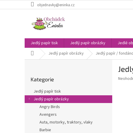
Přejít
objednavky@eninka.cz
na
obsah
Jedlý papír tisk
Jedlý papír obrázky
Jedlé ob
Domů
Jedlý papír obrázky
Jedlý papír / fondán
P
Jedl
o
Přeskočit
s
Průměr
Neohod
Kategorie
kategorie
t
hodnoce
r
produkt
Jedlý papír tisk
a
je
Jedlý papír obrázky
0,0
n
z
Angry Birds
n
5
í
Avengers
hvězdič
p
Auta, motorky, traktory, vlaky
a
Barbie