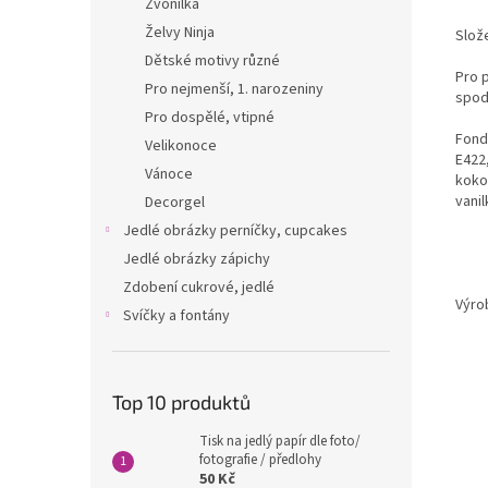
Zvonilka
Želvy Ninja
Slože
Dětské motivy různé
Pro 
Pro nejmenší, 1. narozeniny
spod
Pro dospělé, vtipné
Fondá
Velikonoce
E422,
Vánoce
kokos
vanil
Decorgel
Jedlé obrázky perníčky, cupcakes
Jedlé obrázky zápichy
Zdobení cukrové, jedlé
Výro
Svíčky a fontány
Top 10 produktů
Tisk na jedlý papír dle foto/
fotografie / předlohy
50 Kč