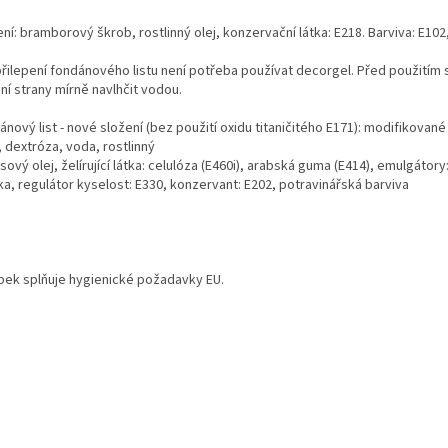
ní: bramborový škrob, rostlinný olej, konzervační látka: E218. Barviva: E102
přilepení fondánového listu není potřeba používat decorgel. Před použitím
ní strany mírně navlhčit vodou.
nový list - nové složení (bez použití oxidu titaničitého E171): modifikované
 dextróza, voda, rostlinný
ový olej, želírující látka: celulóza (E460i), arabská guma (E414), emulgátor
ka, regulátor kyselost: E330, konzervant: E202, potravinářská barviva
bek splňuje hygienické požadavky EU.