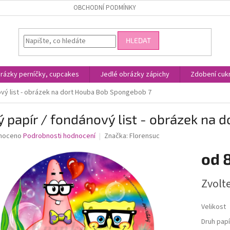
OBCHODNÍ PODMÍNKY
HLEDAT
rázky perníčky, cupcakes
Jedlé obrázky zápichy
Zdobení cukr
ový list - obrázek na dort Houba Bob Spongebob 7
ý papír / fondánový list - obrázek na
né
noceno
Podrobnosti hodnocení
Značka:
Florensuc
ní
od
u
Měrná
Zvolt
cena:
ek.
Velikost
Druh papí