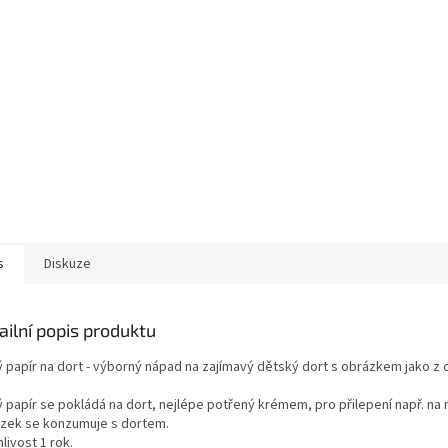
s
Diskuze
ailní popis produktu
ý papír na dort - výborný nápad na zajímavý dětský dort s obrázkem jako z c
ý papír se pokládá na dort, nejlépe potřený krémem, pro přilepení např. na
zek se konzumuje s dortem.
livost 1 rok.