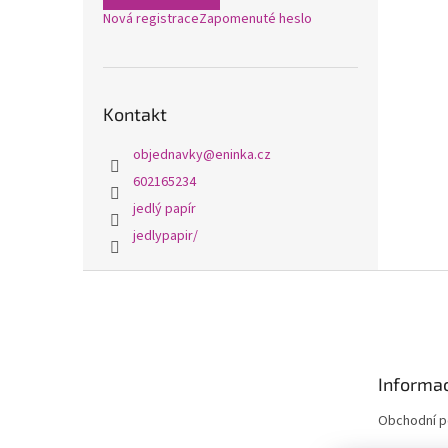
Nová registrace
Zapomenuté heslo
Kontakt
objednavky
@
eninka.cz
602165234
jedlý papír
jedlypapir/
Z
á
p
a
t
Informac
í
Obchodní 