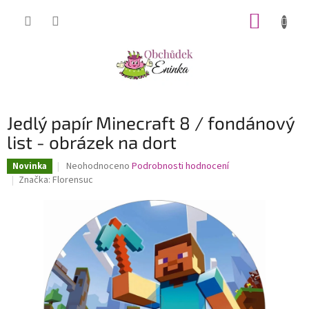
Přejít
NÁKUP
na
obsah
KOŠÍK
Jedlý papír Minecraft 8 / fondánový
list - obrázek na dort
Průměrné
Neohodnoceno
Podrobnosti hodnocení
Novinka
hodnocení
Značka:
Florensuc
produktu
je
0,0
z
5
hvězdiček.