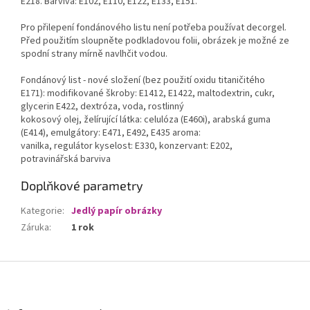
E218. Barviva: E102, E110, E122, E133, E151.
Pro přilepení fondánového listu není potřeba používat decorgel.
Před použitím sloupněte podkladovou folii, obrázek je možné ze
spodní strany mírně navlhčit vodou.
Fondánový list - nové složení (bez použití oxidu titaničitého
E171): modifikované škroby: E1412, E1422, maltodextrin, cukr,
glycerin E422, dextróza, voda, rostlinný
kokosový olej, želírující látka: celulóza (E460i), arabská guma
(E414), emulgátory: E471, E492, E435 aroma:
vanilka, regulátor kyselost: E330, konzervant: E202,
potravinářská barviva
Doplňkové parametry
Kategorie
:
Jedlý papír obrázky
Záruka
:
1 rok
Z
á
p