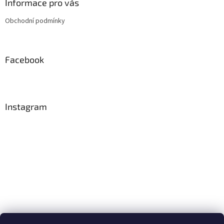
a
Informace pro vás
t
Obchodní podmínky
í
Facebook
Instagram