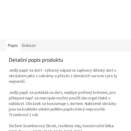
Popis
Diskuze
Detailní popis produktu
Jedlý papír na dort - výborný nápad na zajímavý dětský dort s
obrázkem jako z cukrárny a přesto z domácích surovin i pro ty
nejmenší.
Jedlý papír se pokládá na dort, nejlépe potřený krémem, pro
přilepení např. na marcipán možno použít decorgel (také v
nabídce). Obrázek se konzumuje s dortem. Nabízené obrázky
jsou na kvalitním silném jedlém papíru který neprosvítá.
Trvanlivost 1 rok.
Složení: bramborový škrob, rostlinný olej, konzervační látka: