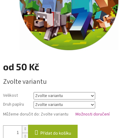
od
50 Kč
Měrná
Zvolte variantu
cena:
Velikost
Druh papíru
Můžeme doručit do:
Zvolte variantu
Možnosti doručení
Přidat do košíku