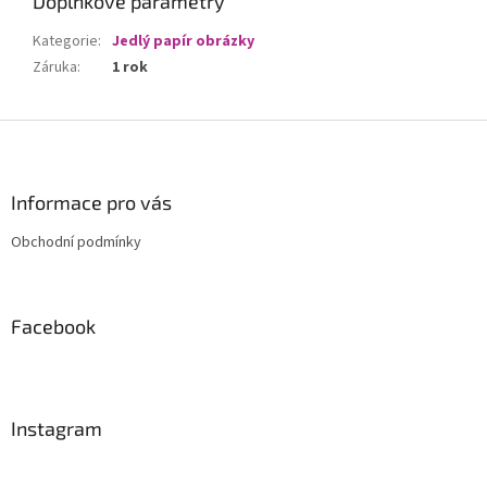
Doplňkové parametry
Kategorie
:
Jedlý papír obrázky
Záruka
:
1 rok
Z
á
p
a
Informace pro vás
t
Obchodní podmínky
í
Facebook
Instagram