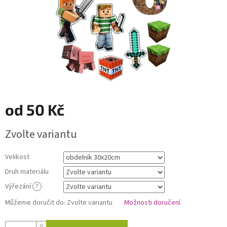
od
50 Kč
Měrná
Zvolte variantu
cena:
Velikost
Druh materiálu
Výřezání
?
Můžeme doručit do:
Zvolte variantu
Možnosti doručení