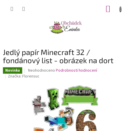
Přejít
NÁKUP
na
obsah
KOŠÍK
Jedlý papír Minecraft 32 /
fondánový list - obrázek na dort
Průměrné
Neohodnoceno
Podrobnosti hodnocení
Novinka
hodnocení
Značka:
Florensuc
produktu
je
0,0
z
5
hvězdiček.