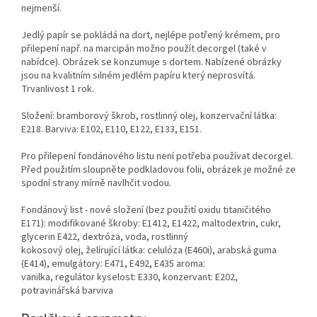
nejmenší.
Jedlý papír se pokládá na dort, nejlépe potřený krémem, pro
přilepení např. na marcipán možno použít decorgel (také v
nabídce). Obrázek se konzumuje s dortem. Nabízené obrázky
jsou na kvalitním silném jedlém papíru který neprosvítá.
Trvanlivost 1 rok.
Složení: bramborový škrob, rostlinný olej, konzervační látka:
E218. Barviva: E102, E110, E122, E133, E151.
Pro přilepení fondánového listu není potřeba používat decorgel.
Před použitím sloupněte podkladovou folii, obrázek je možné ze
spodní strany mírně navlhčit vodou.
Fondánový list - nové složení (bez použití oxidu titaničitého
E171): modifikované škroby: E1412, E1422, maltodextrin, cukr,
glycerin E422, dextróza, voda, rostlinný
kokosový olej, želírující látka: celulóza (E460i), arabská guma
(E414), emulgátory: E471, E492, E435 aroma:
vanilka, regulátor kyselost: E330, konzervant: E202,
potravinářská barviva