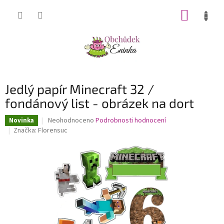
Přejít
NÁKUP
na
obsah
KOŠÍK
Jedlý papír Minecraft 32 /
fondánový list - obrázek na dort
Průměrné
Neohodnoceno
Podrobnosti hodnocení
Novinka
hodnocení
Značka:
Florensuc
produktu
je
0,0
z
5
hvězdiček.