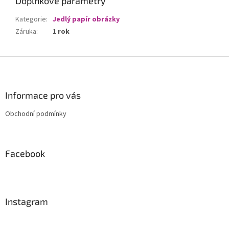
Doplňkové parametry
Kategorie
:
Jedlý papír obrázky
Záruka
:
1 rok
Z
á
p
a
Informace pro vás
t
Obchodní podmínky
í
Facebook
Instagram