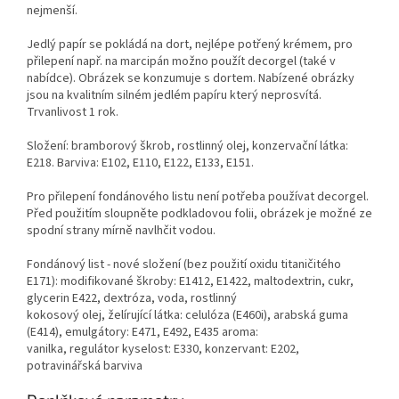
nejmenší.
Jedlý papír se pokládá na dort, nejlépe potřený krémem, pro
přilepení např. na marcipán možno použít decorgel (také v
nabídce). Obrázek se konzumuje s dortem. Nabízené obrázky
jsou na kvalitním silném jedlém papíru který neprosvítá.
Trvanlivost 1 rok.
Složení: bramborový škrob, rostlinný olej, konzervační látka:
E218. Barviva: E102, E110, E122, E133, E151.
Pro přilepení fondánového listu není potřeba používat decorgel.
Před použitím sloupněte podkladovou folii, obrázek je možné ze
spodní strany mírně navlhčit vodou.
Fondánový list - nové složení (bez použití oxidu titaničitého
E171): modifikované škroby: E1412, E1422, maltodextrin, cukr,
glycerin E422, dextróza, voda, rostlinný
kokosový olej, želírující látka: celulóza (E460i), arabská guma
(E414), emulgátory: E471, E492, E435 aroma:
vanilka, regulátor kyselost: E330, konzervant: E202,
potravinářská barviva