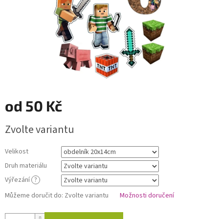
od
50 Kč
Měrná
Zvolte variantu
cena:
Velikost
Druh materiálu
Výřezání
?
Můžeme doručit do:
Zvolte variantu
Možnosti doručení