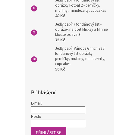
Jedlý papír / fondánový list
obrázky Fotbal 2 - perníčky,
muffiny, minidezerty, cupcakes
40 Kč
Jedlý papír / fondánový list -
obrázek na dort Mickey a Minnie
Mouse oslava 3
75 Kč
Jedlý papír Vánoce Grinch 39 /
fondánový list obrázky
perníčky, muffiny, minidezerty,
cupcakes
50 Kč
Přihlášení
E-mail
Heslo
PŘIHLÁSIT SE