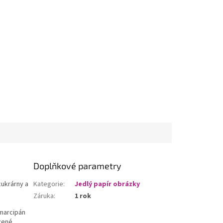
Doplňkové parametry
cukrárny a
Kategorie
:
Jedlý papír obrázky
Záruka
:
1 rok
 marcipán
zené