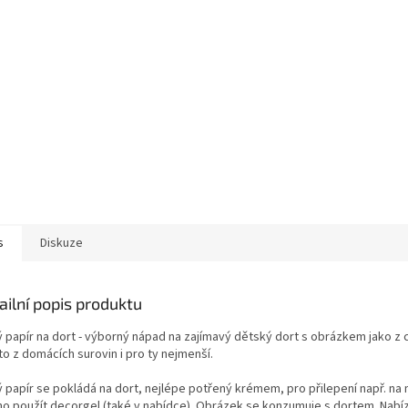
s
Diskuze
ailní popis produktu
ý papír na dort - výborný nápad na zajímavý dětský dort s obrázkem jako z 
o z domácích surovin i pro ty nejmenší.
ý papír se pokládá na dort, nejlépe potřený krémem, pro přilepení např. na
o použít decorgel (také v nabídce). Obrázek se konzumuje s dortem. Nabí