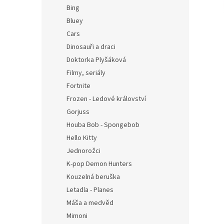
n
Bing
e
Bluey
l
Cars
Dinosauři a draci
Doktorka Plyšáková
Filmy, seriály
Fortnite
Frozen - Ledové království
Gorjuss
Houba Bob - Spongebob
Hello Kitty
Jednorožci
K-pop Demon Hunters
Kouzelná beruška
Letadla - Planes
Máša a medvěd
Mimoni