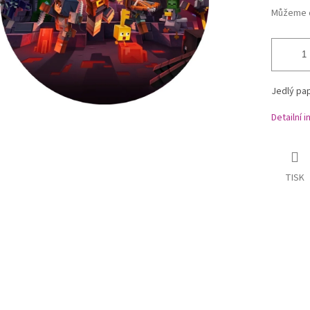
Můžeme d
Jedlý pap
Detailní 
TISK