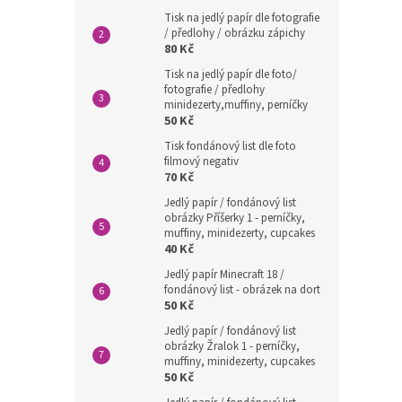
Tisk na jedlý papír dle fotografie
/ předlohy / obrázku zápichy
80 Kč
Tisk na jedlý papír dle foto/
fotografie / předlohy
minidezerty,muffiny, perníčky
50 Kč
Tisk fondánový list dle foto
filmový negativ
70 Kč
Jedlý papír / fondánový list
obrázky Příšerky 1 - perníčky,
muffiny, minidezerty, cupcakes
40 Kč
Jedlý papír Minecraft 18 /
fondánový list - obrázek na dort
50 Kč
Jedlý papír / fondánový list
obrázky Žralok 1 - perníčky,
muffiny, minidezerty, cupcakes
50 Kč