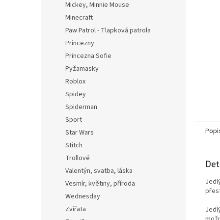
Mickey, Minnie Mouse
Minecraft
Paw Patrol - Tlapková patrola
Princezny
Princezna Sofie
Pyžamasky
Roblox
Spidey
Spiderman
Sport
Popi
Star Wars
Stitch
Trollové
Det
Valentýn, svatba, láska
Jedl
Vesmír, květiny, příroda
přest
Wednesday
Zvířata
Jedl
možn