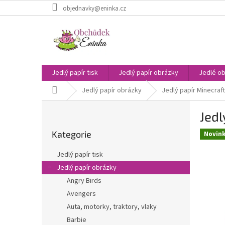
Přejít
objednavky@eninka.cz
na
obsah
Jedlý papír tisk
Jedlý papír obrázky
Jedlé ob
Domů
Jedlý papír obrázky
Jedlý papír Minecraft
P
Jedl
o
Přeskočit
s
Kategorie
kategorie
Novin
t
r
Jedlý papír tisk
a
Jedlý papír obrázky
n
Angry Birds
n
í
Avengers
p
Auta, motorky, traktory, vlaky
a
Barbie