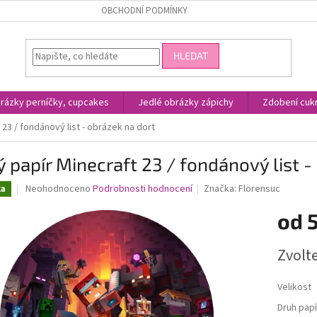
OBCHODNÍ PODMÍNKY
HLEDAT
rázky perníčky, cupcakes
Jedlé obrázky zápichy
Zdobení cukr
 23 / fondánový list - obrázek na dort
ý papír Minecraft 23 / fondánový list -
Průměrné
Neohodnoceno
Podrobnosti hodnocení
Značka:
Florensuc
ka
hodnocení
produktu
od
je
0,0
Měrná
Zvolt
z
cena:
5
hvězdiček.
Velikost
Druh papí