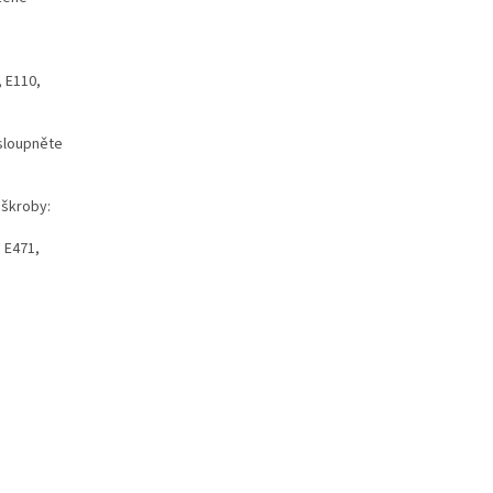
, E110,
 sloupněte
 škroby:
: E471,