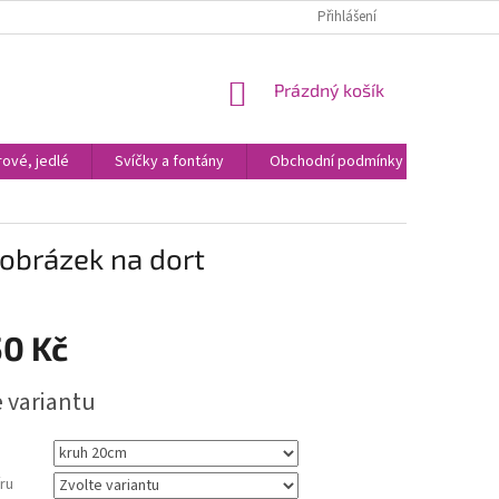
Přihlášení
NÁKUPNÍ
Prázdný košík
KOŠÍK
ové, jedlé
Svíčky a fontány
Obchodní podmínky
Kontak
 obrázek na dort
50 Kč
e variantu
ru