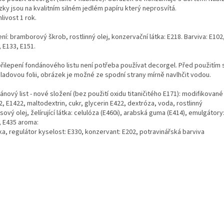
ky jsou na kvalitním silném jedlém papíru který neprosvítá.
livost 1 rok.
ní: bramborový škrob, rostlinný olej, konzervační látka: E218. Barviva: E102
 E133, E151.
přilepení fondánového listu není potřeba používat decorgel. Před použitím
ladovou folii, obrázek je možné ze spodní strany mírně navlhčit vodou.
nový list - nové složení (bez použití oxidu titaničitého E171): modifikované
, E1422, maltodextrin, cukr, glycerin E422, dextróza, voda, rostlinný
ový olej, želírující látka: celulóza (E460i), arabská guma (E414), emulgátory
, E435 aroma:
ka, regulátor kyselost: E330, konzervant: E202, potravinářská barviva