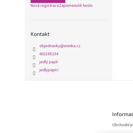
Nová registrace
Zapomenuté heslo
Kontakt
objednavky
@
eninka.cz
602165234
jedlý papír
jedlypapir/
Z
á
p
a
t
Informac
í
Obchodní 