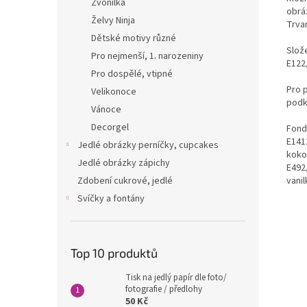
Zvonilka
obráz
Želvy Ninja
Trvan
Dětské motivy různé
Slože
Pro nejmenší, 1. narozeniny
E122,
Pro dospělé, vtipné
Pro 
Velikonoce
podk
Vánoce
Decorgel
Fondá
E1412
Jedlé obrázky perníčky, cupcakes
kokos
Jedlé obrázky zápichy
E492
Zdobení cukrové, jedlé
vanil
Svíčky a fontány
Top 10 produktů
Tisk na jedlý papír dle foto/
fotografie / předlohy
50 Kč