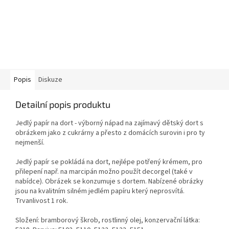
Popis
Diskuze
Detailní popis produktu
Jedlý papír na dort - výborný nápad na zajímavý dětský dort s
obrázkem jako z cukrárny a přesto z domácích surovin i pro ty
nejmenší.
Jedlý papír se pokládá na dort, nejlépe potřený krémem, pro
přilepení např. na marcipán možno použít decorgel (také v
nabídce). Obrázek se konzumuje s dortem. Nabízené obrázky
jsou na kvalitním silném jedlém papíru který neprosvítá.
Trvanlivost 1 rok.
Složení: bramborový škrob, rostlinný olej, konzervační látka: