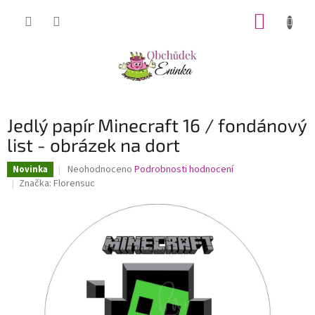
Přejít
NÁKUP
na
obsah
KOŠÍK
Jedlý papír Minecraft 16 / fondánový
list - obrázek na dort
Průměrné
Neohodnoceno
Podrobnosti hodnocení
Novinka
hodnocení
Značka:
Florensuc
produktu
je
0,0
z
5
hvězdiček.