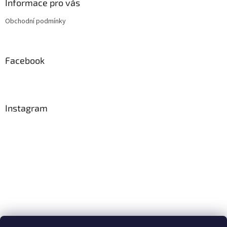
a
Informace pro vás
t
Obchodní podmínky
í
Facebook
Instagram