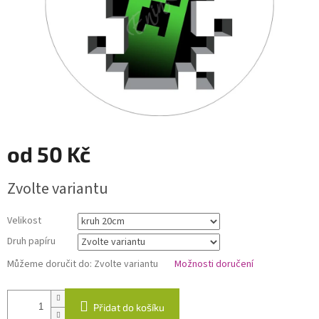
od
50 Kč
Měrná
Zvolte variantu
cena:
Velikost
Druh papíru
Můžeme doručit do:
Zvolte variantu
Možnosti doručení
Přidat do košíku