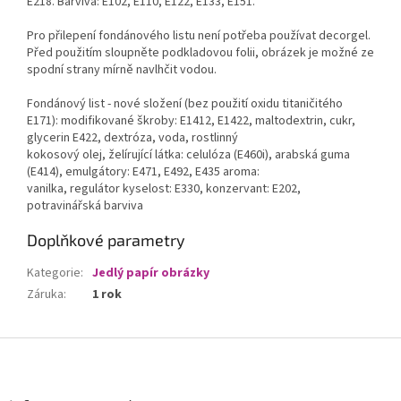
E218. Barviva: E102, E110, E122, E133, E151.
Pro přilepení fondánového listu není potřeba používat decorgel.
Před použitím sloupněte podkladovou folii, obrázek je možné ze
spodní strany mírně navlhčit vodou.
Fondánový list - nové složení (bez použití oxidu titaničitého
E171): modifikované škroby: E1412, E1422, maltodextrin, cukr,
glycerin E422, dextróza, voda, rostlinný
kokosový olej, želírující látka: celulóza (E460i), arabská guma
(E414), emulgátory: E471, E492, E435 aroma:
vanilka, regulátor kyselost: E330, konzervant: E202,
potravinářská barviva
Doplňkové parametry
Kategorie
:
Jedlý papír obrázky
Záruka
:
1 rok
Z
á
p