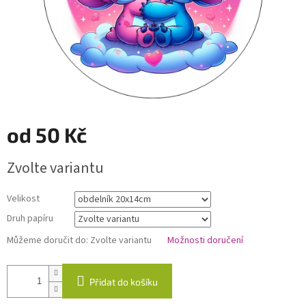
od
50 Kč
Měrná
Zvolte variantu
cena:
Velikost
Druh papíru
Můžeme doručit do:
Zvolte variantu
Možnosti doručení
Přidat do košíku