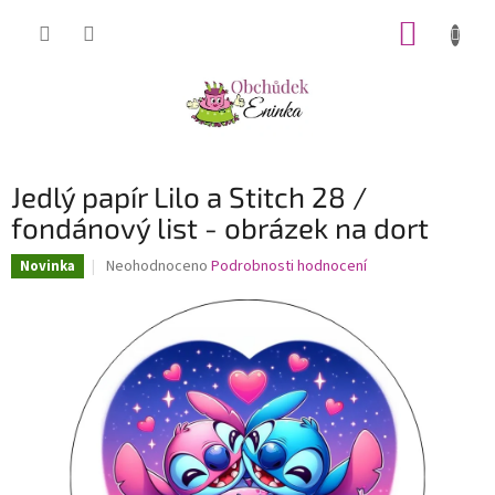
Přejít
NÁKUP
na
obsah
KOŠÍK
Jedlý papír Lilo a Stitch 28 /
fondánový list - obrázek na dort
Průměrné
Neohodnoceno
Podrobnosti hodnocení
Novinka
hodnocení
produktu
je
0,0
z
5
hvězdiček.