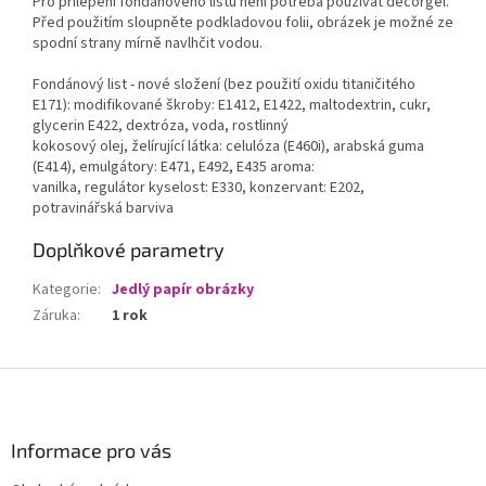
Pro přilepení fondánového listu není potřeba používat decorgel.
Před použitím sloupněte podkladovou folii, obrázek je možné ze
spodní strany mírně navlhčit vodou.
Fondánový list - nové složení (bez použití oxidu titaničitého
E171): modifikované škroby: E1412, E1422, maltodextrin, cukr,
glycerin E422, dextróza, voda, rostlinný
kokosový olej, želírující látka: celulóza (E460i), arabská guma
(E414), emulgátory: E471, E492, E435 aroma:
vanilka, regulátor kyselost: E330, konzervant: E202,
potravinářská barviva
Doplňkové parametry
Kategorie
:
Jedlý papír obrázky
Záruka
:
1 rok
Z
á
p
a
Informace pro vás
t