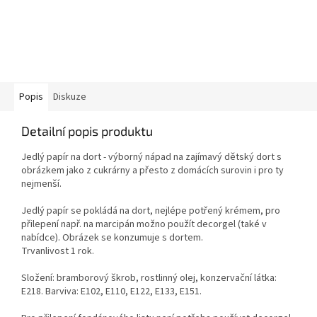
Popis
Diskuze
Detailní popis produktu
Jedlý papír na dort - výborný nápad na zajímavý dětský dort s
obrázkem jako z cukrárny a přesto z domácích surovin i pro ty
nejmenší.
Jedlý papír se pokládá na dort, nejlépe potřený krémem, pro
přilepení např. na marcipán možno použít decorgel (také v
nabídce). Obrázek se konzumuje s dortem.
Trvanlivost 1 rok.
Složení: bramborový škrob, rostlinný olej, konzervační látka:
E218. Barviva: E102, E110, E122, E133, E151.