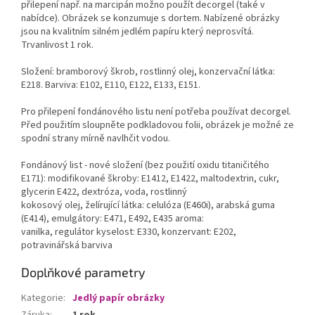
přilepení např. na marcipán možno použít decorgel (také v
nabídce). Obrázek se konzumuje s dortem. Nabízené obrázky
jsou na kvalitním silném jedlém papíru který neprosvítá.
Trvanlivost 1 rok.
Složení: bramborový škrob, rostlinný olej, konzervační látka:
E218. Barviva: E102, E110, E122, E133, E151.
Pro přilepení fondánového listu není potřeba používat decorgel.
Před použitím sloupněte podkladovou folii, obrázek je možné ze
spodní strany mírně navlhčit vodou.
Fondánový list - nové složení (bez použití oxidu titaničitého
E171): modifikované škroby: E1412, E1422, maltodextrin, cukr,
glycerin E422, dextróza, voda, rostlinný
kokosový olej, želírující látka: celulóza (E460i), arabská guma
(E414), emulgátory: E471, E492, E435 aroma:
vanilka, regulátor kyselost: E330, konzervant: E202,
potravinářská barviva
Doplňkové parametry
Kategorie
:
Jedlý papír obrázky