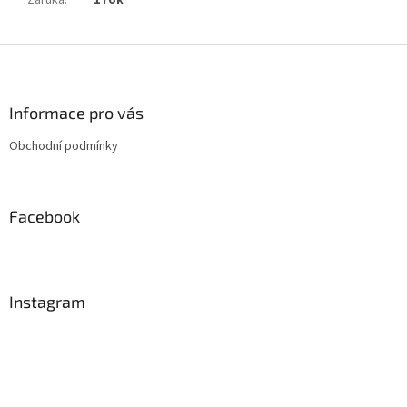
Záruka
:
1 rok
Z
á
p
a
Informace pro vás
t
Obchodní podmínky
í
Facebook
Instagram