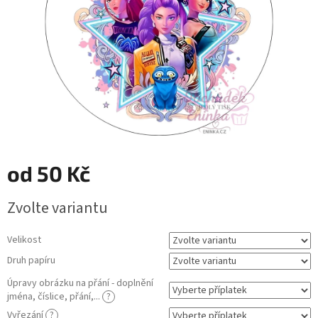
od
50 Kč
Měrná
Zvolte variantu
cena:
Velikost
Druh papíru
Úpravy obrázku na přání - doplnění
jména, číslice, přání,...
?
Vyřezání
?