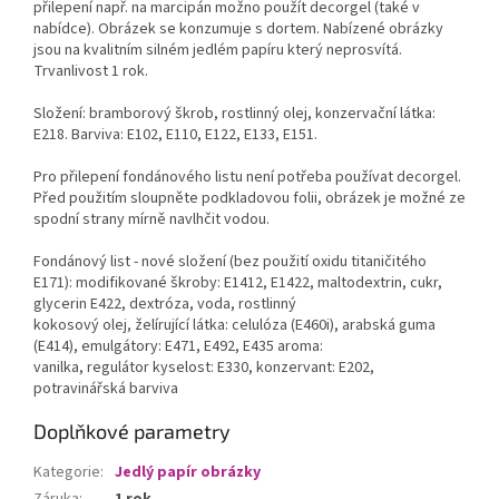
přilepení např. na marcipán možno použít decorgel (také v
nabídce). Obrázek se konzumuje s dortem. Nabízené obrázky
jsou na kvalitním silném jedlém papíru který neprosvítá.
Trvanlivost 1 rok.
Složení: bramborový škrob, rostlinný olej, konzervační látka:
E218. Barviva: E102, E110, E122, E133, E151.
Pro přilepení fondánového listu není potřeba používat decorgel.
Před použitím sloupněte podkladovou folii, obrázek je možné ze
spodní strany mírně navlhčit vodou.
Fondánový list - nové složení (bez použití oxidu titaničitého
E171): modifikované škroby: E1412, E1422, maltodextrin, cukr,
glycerin E422, dextróza, voda, rostlinný
kokosový olej, želírující látka: celulóza (E460i), arabská guma
(E414), emulgátory: E471, E492, E435 aroma:
vanilka, regulátor kyselost: E330, konzervant: E202,
potravinářská barviva
Doplňkové parametry
Kategorie
:
Jedlý papír obrázky