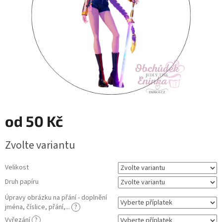
od
50 Kč
Měrná
Zvolte variantu
cena:
Velikost
Druh papíru
Úpravy obrázku na přání - doplnění
jména, číslice, přání,...
?
Vyřezání
?