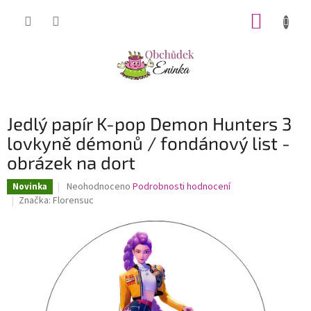
Přejít
NÁKUP
na
obsah
KOŠÍK
Jedlý papír K-pop Demon Hunters 3
lovkyně démonů / fondánový list -
obrázek na dort
Průměrné
Neohodnoceno
Podrobnosti hodnocení
Novinka
hodnocení
Značka:
Florensuc
produktu
je
0,0
z
5
hvězdiček.