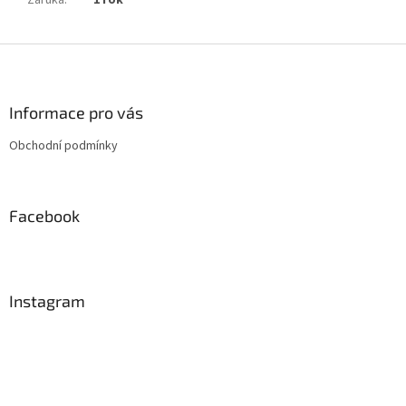
Záruka
:
1 rok
Z
á
p
a
Informace pro vás
t
Obchodní podmínky
í
Facebook
Instagram