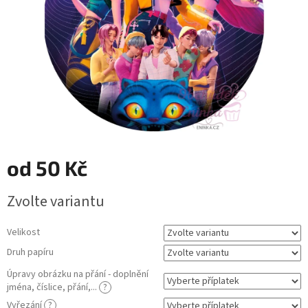
od
50 Kč
Měrná
Zvolte variantu
cena:
Velikost
Druh papíru
Úpravy obrázku na přání - doplnění
jména, číslice, přání,...
?
Vyřezání
?