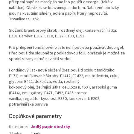
přilepení např. na marcipán možno použít decorgel (také v
nabídce). Obrázek se konzumuje s dortem. Nabízené obrázky
jsou na kvalitním silném jedlém papíru který neprosvítá.
Trvanlivost 1 rok.
Složení: bramborový škrob, rostlinný olej, konzervační látka:
E218. Barviva: E102, E110, E122, E133, E151.
Pro přilepení fondánového listu není potřeba používat decorgel.
Před použitím sloupněte podkladovou folii, obrázek je možné ze
spodní strany mírně navlhčit vodou.
Fondánový list - nové složení (bez použití oxidu titaničitého
E171): modifikované škroby: E1412, E1422, maltodextrin, cukr,
glycerin E422, dextróza, voda, rostlinný
kokosový olej, želírující látka: celulóza (E460i), arabská guma
(E414), emulgátory: E471, E492, E435 aroma:
vanilka, regulátor kyselost: E330, konzervant: E202,
potravinářská barviva
Doplňkové parametry
Kategorie
:
Jedlý papír obrázky