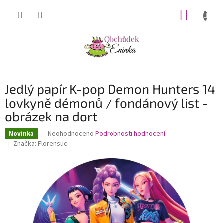
Přejít
NÁKUP
na
obsah
KOŠÍK
Jedlý papír K-pop Demon Hunters 14
lovkyně démonů / fondánový list -
obrázek na dort
Průměrné
Neohodnoceno
Podrobnosti hodnocení
Novinka
hodnocení
Značka:
Florensuc
produktu
je
0,0
z
5
hvězdiček.