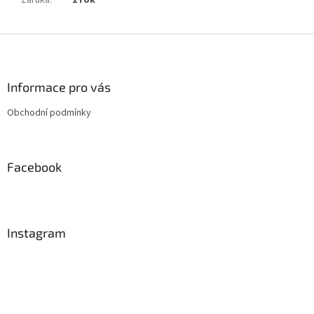
Záruka
:
1 rok
Z
á
p
a
Informace pro vás
t
Obchodní podmínky
í
Facebook
Instagram