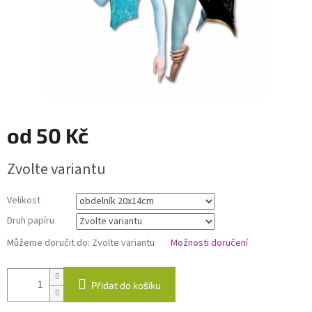
od
50 Kč
Měrná
Zvolte variantu
cena:
Velikost
Druh papíru
Můžeme doručit do:
Zvolte variantu
Možnosti doručení
Přidat do košíku