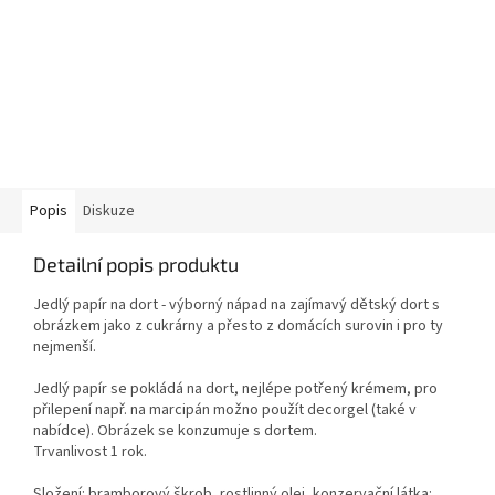
Popis
Diskuze
Detailní popis produktu
Jedlý papír na dort - výborný nápad na zajímavý dětský dort s
obrázkem jako z cukrárny a přesto z domácích surovin i pro ty
nejmenší.
Jedlý papír se pokládá na dort, nejlépe potřený krémem, pro
přilepení např. na marcipán možno použít decorgel (také v
nabídce). Obrázek se konzumuje s dortem.
Trvanlivost 1 rok.
Složení: bramborový škrob, rostlinný olej, konzervační látka: