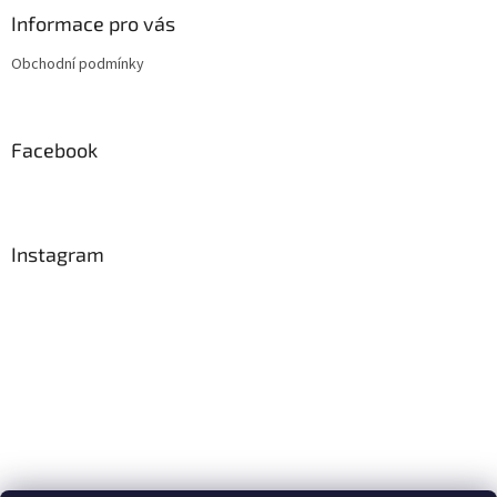
a
Informace pro vás
t
Obchodní podmínky
í
Facebook
Instagram