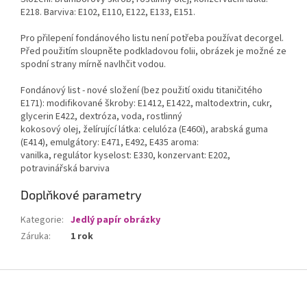
E218. Barviva: E102, E110, E122, E133, E151.
Pro přilepení fondánového listu není potřeba používat decorgel.
Před použitím sloupněte podkladovou folii, obrázek je možné ze
spodní strany mírně navlhčit vodou.
Fondánový list - nové složení (bez použití oxidu titaničitého
E171): modifikované škroby: E1412, E1422, maltodextrin, cukr,
glycerin E422, dextróza, voda, rostlinný
kokosový olej, želírující látka: celulóza (E460i), arabská guma
(E414), emulgátory: E471, E492, E435 aroma:
vanilka, regulátor kyselost: E330, konzervant: E202,
potravinářská barviva
Doplňkové parametry
Kategorie
:
Jedlý papír obrázky
Záruka
:
1 rok
Z
á
p