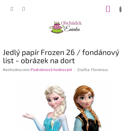
Přejít
NÁKUP
na
obsah
KOŠÍK
Jedlý papír Frozen 26 / fondánový
list - obrázek na dort
Průměrné
Neohodnoceno
Podrobnosti hodnocení
Značka:
Florensuc
hodnocení
produktu
je
0,0
z
5
hvězdiček.