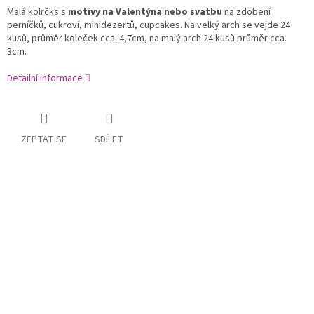
Malá kolrčks s
motivy na Valentýna nebo svatbu
na zdobení
perníčků, cukroví, minidezertů, cupcakes. Na velký arch se vejde 24
kusů, průměr koleček cca. 4,7cm, na malý arch 24 kusů průměr cca.
3cm.
Detailní informace
ZEPTAT SE
SDÍLET