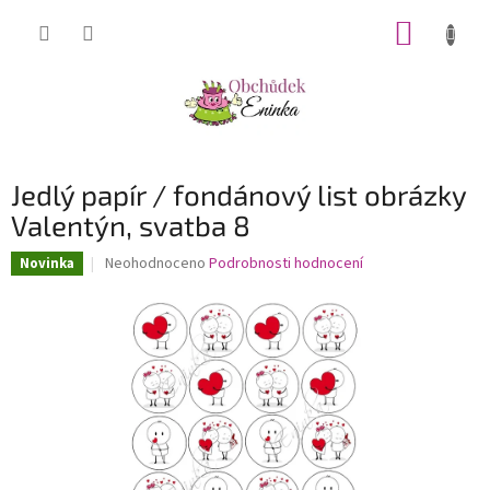
Přejít
NÁKUP
na
obsah
KOŠÍK
Jedlý papír / fondánový list obrázky
Valentýn, svatba 8
Průměrné
Neohodnoceno
Podrobnosti hodnocení
Novinka
hodnocení
produktu
je
0,0
z
5
hvězdiček.