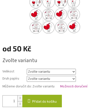
od
50 Kč
Měrná
Zvolte variantu
cena:
Velikost
Druh papíru
Můžeme doručit do:
Zvolte variantu
Možnosti doručení
Přidat do košíku