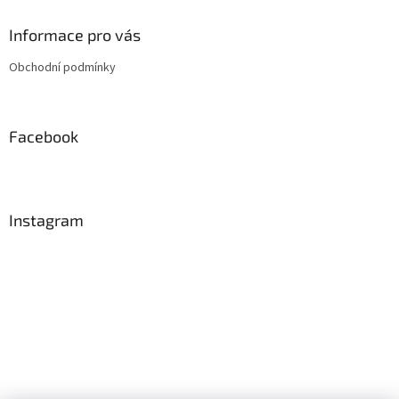
p
a
Informace pro vás
t
Obchodní podmínky
í
Facebook
Instagram