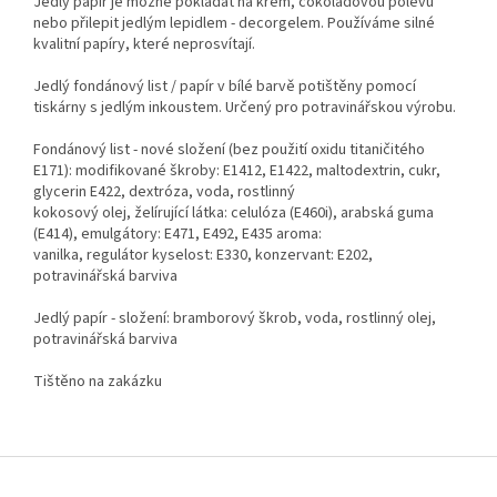
Jedlý papír je možné pokládat na krém, čokoládovou polevu
nebo přilepit jedlým lepidlem - decorgelem. Používáme silné
kvalitní papíry, které neprosvítají.
Jedlý fondánový list / papír v bílé barvě potištěny pomocí
tiskárny s jedlým inkoustem. Určený pro potravinářskou výrobu.
Fondánový list - nové složení (bez použití oxidu titaničitého
E171): modifikované škroby: E1412, E1422, maltodextrin, cukr,
glycerin E422, dextróza, voda, rostlinný
kokosový olej, želírující látka: celulóza (E460i), arabská guma
(E414), emulgátory: E471, E492, E435 aroma:
vanilka, regulátor kyselost: E330, konzervant: E202,
potravinářská barviva
Jedlý papír - složení: bramborový škrob, voda, rostlinný olej,
potravinářská barviva
Tištěno na zakázku
Z
á