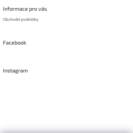
p
a
Informace pro vás
t
Obchodní podmínky
í
Facebook
Instagram