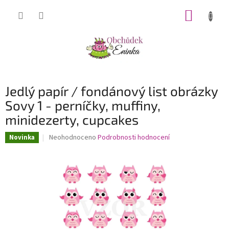
Přejít
NÁKUP
na
obsah
KOŠÍK
Jedlý papír / fondánový list obrázky
Sovy 1 - perníčky, muffiny,
minidezerty, cupcakes
Průměrné
Neohodnoceno
Podrobnosti hodnocení
Novinka
hodnocení
produktu
je
0,0
z
5
hvězdiček.