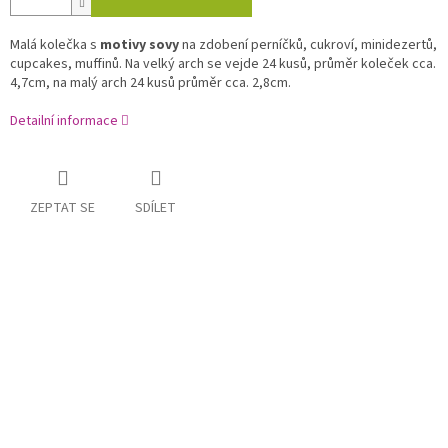
Malá kolečka s
motivy sovy
na zdobení perníčků, cukroví, minidezertů,
cupcakes, muffinů. Na velký arch se vejde 24 kusů, průměr koleček cca.
4,7cm, na malý arch 24 kusů průměr cca. 2,8cm.
Detailní informace
ZEPTAT SE
SDÍLET