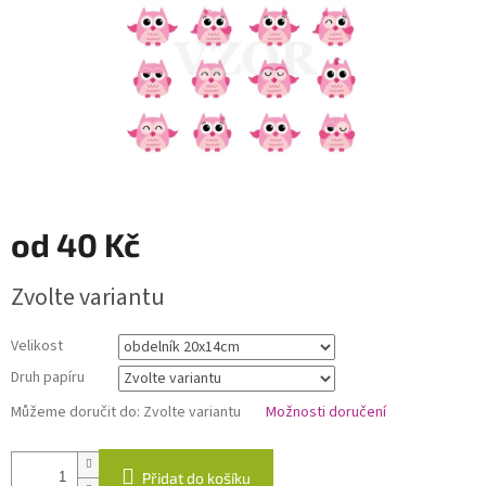
od
40 Kč
Měrná
Zvolte variantu
cena:
Velikost
Druh papíru
Můžeme doručit do:
Zvolte variantu
Možnosti doručení
Přidat do košíku