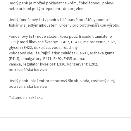
Jedlý papír je možné pokládat na krém, čokoládovou polevu
nebo přilepit jedlým lepidlem - decorgelem.
Jedlý fondánový list / papír v bílé barvě potištěny pomocí
tiskárny s jedlým inkoustem. Určený pro potravinářskou výrobu.
Fondánový list - nové složení (bez použití oxidu titaničitého
E171): modifikované škroby: E1412, E1422, maltodextrin, cukr,
glycerin E422, dextróza, voda, rostlinný
kokosový olej, želírující látka: celulóza (E460i), arabská guma
(E414), emulgátory: E471, E492, E435 aroma:
vanilka, regulátor kyselost: E330, konzervant: E202,
potravinářská barviva
Jedlý papír - složení: bramborový škrob, voda, rostlinný olej,
potravinářská barviva
Tištěno na zakázku
Z
á