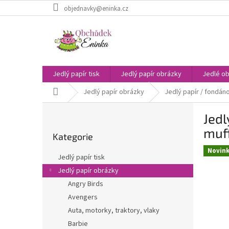
Přejít
objednavky@eninka.cz
na
obsah
Jedlý papír tisk
Jedlý papír obrázky
Jedlé ob
Domů
Jedlý papír obrázky
Jedlý papír / fondáno
P
Jedl
o
Přeskočit
s
muff
Kategorie
kategorie
t
Novin
r
Jedlý papír tisk
a
Jedlý papír obrázky
n
Angry Birds
n
í
Avengers
p
Auta, motorky, traktory, vlaky
a
Barbie