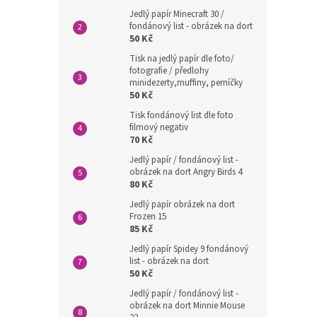
Jedlý papír Minecraft 30 /
fondánový list - obrázek na dort
50 Kč
Tisk na jedlý papír dle foto/
fotografie / předlohy
minidezerty,muffiny, perníčky
50 Kč
Tisk fondánový list dle foto
filmový negativ
70 Kč
Jedlý papír / fondánový list -
obrázek na dort Angry Birds 4
80 Kč
Jedlý papír obrázek na dort
Frozen 15
85 Kč
Jedlý papír Spidey 9 fondánový
list - obrázek na dort
50 Kč
Jedlý papír / fondánový list -
obrázek na dort Minnie Mouse