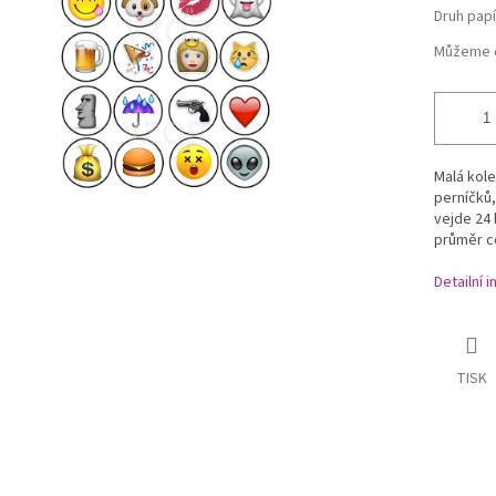
Druh papí
Můžeme d
Malá kol
perníčků,
vejde 24 
průměr cc
Detailní 
TISK