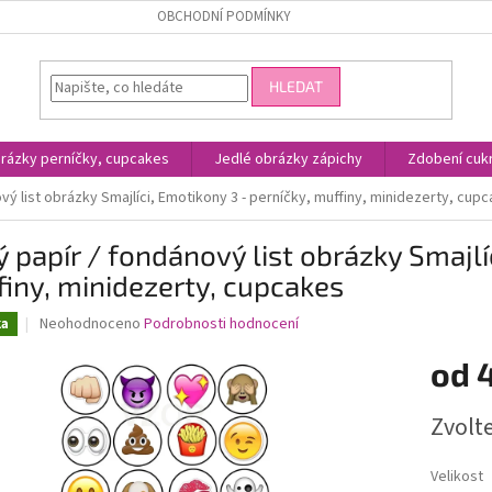
OBCHODNÍ PODMÍNKY
HLEDAT
rázky perníčky, cupcakes
Jedlé obrázky zápichy
Zdobení cukr
vý list obrázky Smajlíci, Emotikony 3 - perníčky, muffiny, minidezerty, cup
ý papír / fondánový list obrázky Smajlí
iny, minidezerty, cupcakes
Průměrné
Neohodnoceno
Podrobnosti hodnocení
ka
hodnocení
produktu
od
je
0,0
Měrná
Zvolt
z
cena:
5
hvězdiček.
Velikost