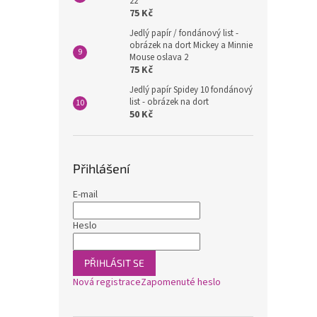
22
75 Kč
Jedlý papír / fondánový list -
obrázek na dort Mickey a Minnie
Mouse oslava 2
75 Kč
Jedlý papír Spidey 10 fondánový
list - obrázek na dort
50 Kč
Přihlášení
E-mail
Heslo
PŘIHLÁSIT SE
Nová registrace
Zapomenuté heslo