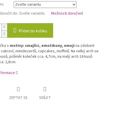
ru
oručit do:
Zvolte variantu
Možnosti doručení
Přidat do košíku
ečka s
motivy: smajlíci, emotikony, emoji
na zdobení
 cukroví, minidezertů, cupcakes, muffinů. Na velký arch se
kusů, průměr koleček cca. 4,7cm, na malý arch 24 kusů
a. 2,8cm.
informace
ZEPTAT SE
SDÍLET