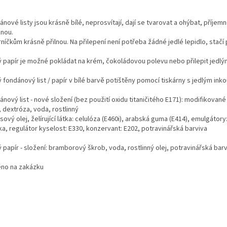
nové listy jsou krásně bílé, neprosvítají, dají se tvarovat a ohýbat, příje
knou.
níčkům krásně přilnou. Na přilepení není potřeba žádné jedlé lepidlo, stač
ý papír je možné pokládat na krém, čokoládovou polevu nebo přilepit jedlý
ý fondánový list / papír v bílé barvě potištěny pomocí tiskárny s jedlým in
nový list - nové složení (bez použití oxidu titaničitého E171): modifikované
 dextróza, voda, rostlinný
ový olej, želírující látka: celulóza (E460i), arabská guma (E414), emulgátor
ka, regulátor kyselost: E330, konzervant: E202, potravinářská barviva
 papír - složení: bramborový škrob, voda, rostlinný olej, potravinářská bar
ěno na zakázku