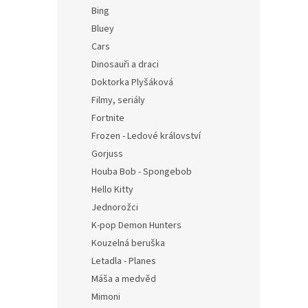
n
Bing
e
Bluey
l
Cars
Dinosauři a draci
Doktorka Plyšáková
Filmy, seriály
Fortnite
Frozen - Ledové království
Gorjuss
Houba Bob - Spongebob
Hello Kitty
Jednorožci
K-pop Demon Hunters
Kouzelná beruška
Letadla - Planes
Máša a medvěd
Mimoni