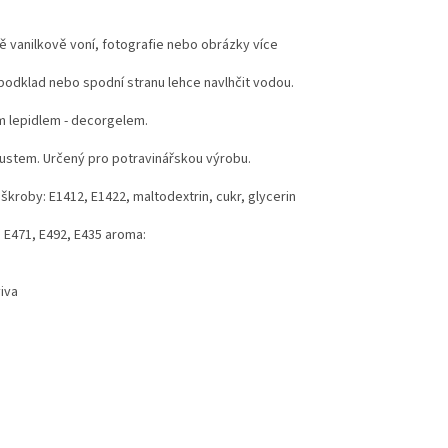
mně vanilkově voní, fotografie nebo obrázky více
í podklad nebo spodní stranu lehce navlhčit vodou.
m lepidlem - decorgelem.
koustem. Určený pro potravinářskou výrobu.
 škroby: E1412, E1422, maltodextrin, cukr, glycerin
y: E471, E492, E435 aroma:
viva