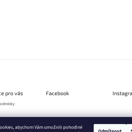
e pro vás
Facebook
Instagr
podmínky
ookies, abychom Vám umožnili pohodlné
Odmítnout