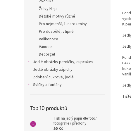
Zvonilka
Želvy Ninja
Fondá
Dětské motivy různé
vyni
Pro nejmenší, 1. narozeniny
K per
Pro dospělé, vtipné
Jedl
Velikonoce
Jedl
Vánoce
Decorgel
Fondá
Jedlé obrázky perníčky, cupcakes
E422,
kokos
Jedlé obrázky zápichy
vanil
Zdobení cukrové, jedlé
Svíčky a fontány
Jedlý
Tišt
Top 10 produktů
Tisk na jedlý papír dle foto/
fotografie / předlohy
50 Kč