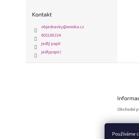
Kontakt
objednavky
@
eninka.cz
602165234
jedlý papír
jedlypapir/
Z
á
p
a
t
Informac
í
Obchodní 
Používáme c