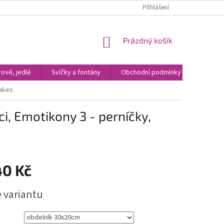
Přihlášení
NÁKUPNÍ
Prázdný košík
KOŠÍK
ové, jedlé
Svíčky a fontány
Obchodní podmínky
Kontak
cakes
ci, Emotikony 3 - perníčky,
40 Kč
e variantu