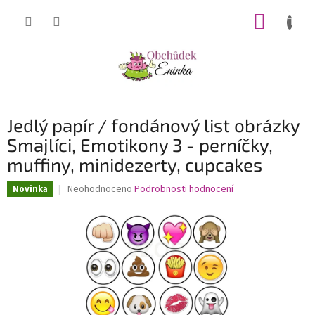
Přejít
NÁKUP
na
obsah
KOŠÍK
Jedlý papír / fondánový list obrázky
Smajlíci, Emotikony 3 - perníčky,
muffiny, minidezerty, cupcakes
Průměrné
Neohodnoceno
Podrobnosti hodnocení
Novinka
hodnocení
produktu
je
0,0
z
5
hvězdiček.