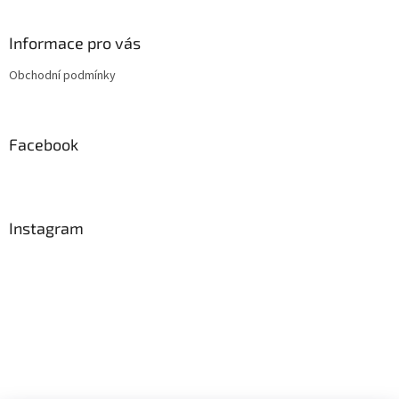
á
p
a
Informace pro vás
t
Obchodní podmínky
í
Facebook
Instagram