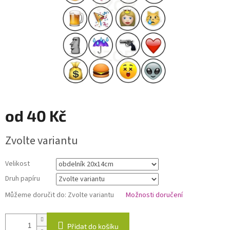
od
40 Kč
Měrná
Zvolte variantu
cena:
Velikost
Druh papíru
Můžeme doručit do:
Zvolte variantu
Možnosti doručení
Přidat do košíku