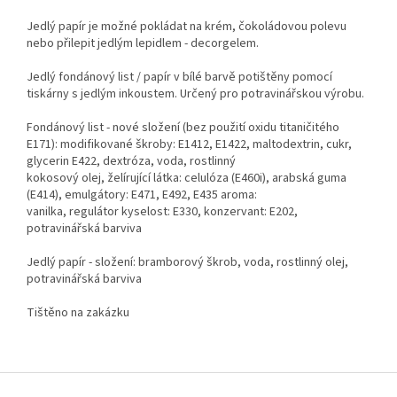
Jedlý papír je možné pokládat na krém, čokoládovou polevu
nebo přilepit jedlým lepidlem - decorgelem.
Jedlý fondánový list / papír v bílé barvě potištěny pomocí
tiskárny s jedlým inkoustem. Určený pro potravinářskou výrobu.
Fondánový list - nové složení (bez použití oxidu titaničitého
E171): modifikované škroby: E1412, E1422, maltodextrin, cukr,
glycerin E422, dextróza, voda, rostlinný
kokosový olej, želírující látka: celulóza (E460i), arabská guma
(E414), emulgátory: E471, E492, E435 aroma:
vanilka, regulátor kyselost: E330, konzervant: E202,
potravinářská barviva
Jedlý papír - složení: bramborový škrob, voda, rostlinný olej,
potravinářská barviva
Tištěno na zakázku
Z