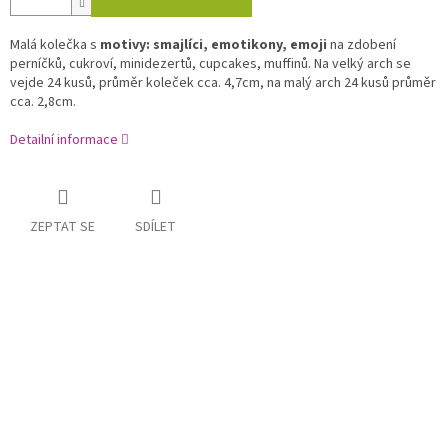
Malá kolečka s
motivy: smajlíci, emotikony, emoji
na zdobení
perníčků, cukroví, minidezertů, cupcakes, muffinů. Na velký arch se
vejde 24 kusů, průměr koleček cca. 4,7cm, na malý arch 24 kusů průměr
cca. 2,8cm.
Detailní informace
ZEPTAT SE
SDÍLET