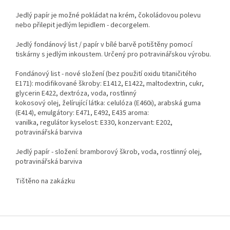
Jedlý papír je možné pokládat na krém, čokoládovou polevu
nebo přilepit jedlým lepidlem - decorgelem.
Jedlý fondánový list / papír v bílé barvě potištěny pomocí
tiskárny s jedlým inkoustem. Určený pro potravinářskou výrobu.
Fondánový list - nové složení (bez použití oxidu titaničitého
E171): modifikované škroby: E1412, E1422, maltodextrin, cukr,
glycerin E422, dextróza, voda, rostlinný
kokosový olej, želírující látka: celulóza (E460i), arabská guma
(E414), emulgátory: E471, E492, E435 aroma:
vanilka, regulátor kyselost: E330, konzervant: E202,
potravinářská barviva
Jedlý papír - složení: bramborový škrob, voda, rostlinný olej,
potravinářská barviva
Tištěno na zakázku
Z