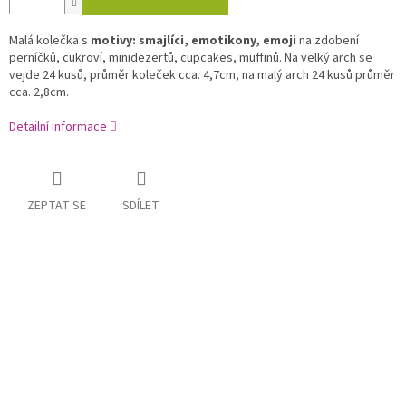
Malá kolečka s
motivy: smajlíci, emotikony, emoji
na zdobení
perníčků, cukroví, minidezertů, cupcakes, muffinů. Na velký arch se
vejde 24 kusů, průměr koleček cca. 4,7cm, na malý arch 24 kusů průměr
cca. 2,8cm.
Detailní informace
ZEPTAT SE
SDÍLET