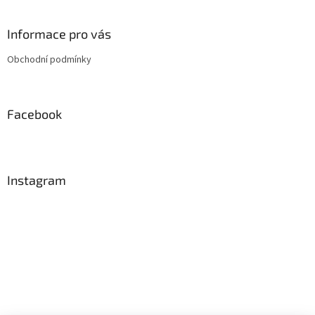
á
p
a
Informace pro vás
t
Obchodní podmínky
í
Facebook
Instagram