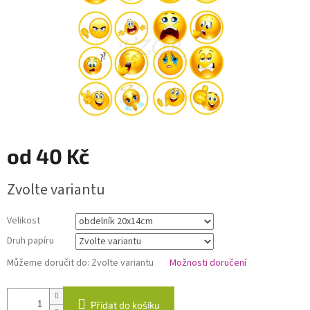
od
40 Kč
Měrná
Zvolte variantu
cena:
Velikost
Druh papíru
Můžeme doručit do:
Zvolte variantu
Možnosti doručení
Přidat do košíku