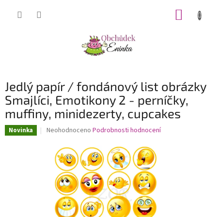
Přejít
NÁKUP
na
obsah
KOŠÍK
Jedlý papír / fondánový list obrázky
Smajlíci, Emotikony 2 - perníčky,
muffiny, minidezerty, cupcakes
Průměrné
Neohodnoceno
Podrobnosti hodnocení
Novinka
hodnocení
produktu
je
0,0
z
5
hvězdiček.