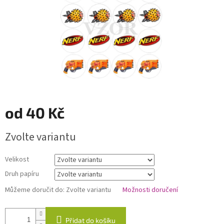
od
40 Kč
Měrná
Zvolte variantu
cena:
Velikost
Druh papíru
Můžeme doručit do:
Zvolte variantu
Možnosti doručení
Přidat do košíku