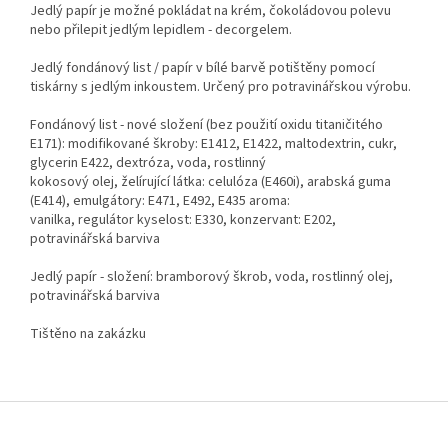
Jedlý papír je možné pokládat na krém, čokoládovou polevu
nebo přilepit jedlým lepidlem - decorgelem.
Jedlý fondánový list / papír v bílé barvě potištěny pomocí
tiskárny s jedlým inkoustem. Určený pro potravinářskou výrobu.
Fondánový list - nové složení (bez použití oxidu titaničitého
E171): modifikované škroby: E1412, E1422, maltodextrin, cukr,
glycerin E422, dextróza, voda, rostlinný
kokosový olej, želírující látka: celulóza (E460i), arabská guma
(E414), emulgátory: E471, E492, E435 aroma:
vanilka, regulátor kyselost: E330, konzervant: E202,
potravinářská barviva
Jedlý papír - složení: bramborový škrob, voda, rostlinný olej,
potravinářská barviva
Tištěno na zakázku
Z
á