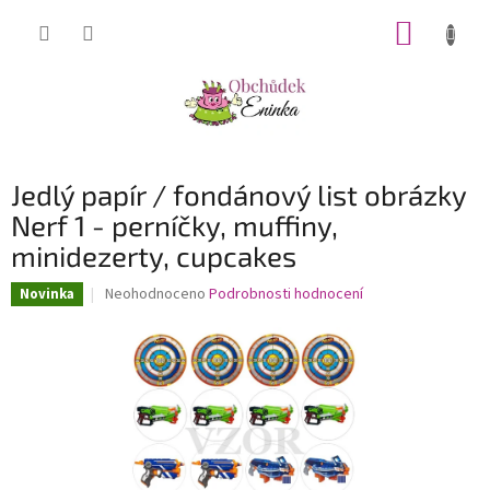
Přejít
NÁKUP
na
obsah
KOŠÍK
Jedlý papír / fondánový list obrázky
Nerf 1 - perníčky, muffiny,
minidezerty, cupcakes
Průměrné
Neohodnoceno
Podrobnosti hodnocení
Novinka
hodnocení
produktu
je
0,0
z
5
hvězdiček.