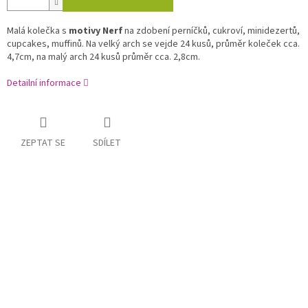
Malá kolečka s
motivy Nerf
na zdobení perníčků, cukroví, minidezertů,
cupcakes, muffinů. Na velký arch se vejde 24 kusů, průměr koleček cca.
4,7cm, na malý arch 24 kusů průměr cca. 2,8cm.
Detailní informace
ZEPTAT SE
SDÍLET