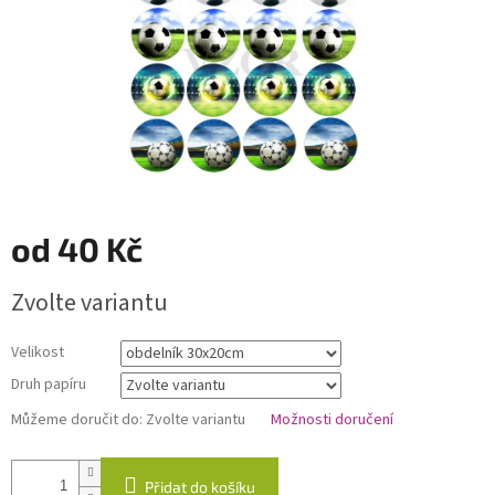
od
40 Kč
Měrná
Zvolte variantu
cena:
Velikost
Druh papíru
Můžeme doručit do:
Zvolte variantu
Možnosti doručení
Přidat do košíku