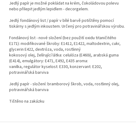
Jedlý papír je možné pokládat na krém, čokoládovou polevu
nebo přilepit jedlým lepidlem - decorgelem.
Jedlý fondánový list / papír v bílé barvě potištěny pomocí
tiskárny s jedlým inkoustem. Určený pro potravinářskou výrobu.
Fondánový list - nové složení (bez použití oxidu titaničitého
E171): modifikované škroby: E1412, E1422, maltodextrin, cukr,
glycerin E422, dextróza, voda, rostlinný
kokosový olej, želírující látka: celulóza (E460i), arabská guma
(E414), emulgátory: E471, E492, E435 aroma:
vanilka, regulátor kyselost: E330, konzervant: E202,
potravinářská barviva
Jedlý papír - složení: bramborový škrob, voda, rostlinný olej,
potravinářská barviva
Tištěno na zakázku
Z
á