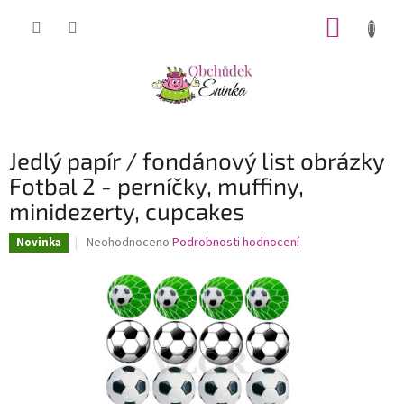
Přejít
NÁKUP
na
obsah
KOŠÍK
Jedlý papír / fondánový list obrázky
Fotbal 2 - perníčky, muffiny,
minidezerty, cupcakes
Průměrné
Neohodnoceno
Podrobnosti hodnocení
Novinka
hodnocení
produktu
je
0,0
z
5
hvězdiček.