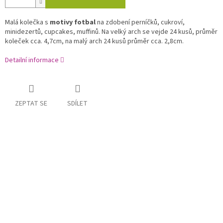
Malá kolečka s
motivy fotbal
na zdobení perníčků, cukroví,
minidezertů, cupcakes, muffinů. Na velký arch se vejde 24 kusů, průměr
koleček cca. 4,7cm, na malý arch 24 kusů průměr cca. 2,8cm.
Detailní informace
ZEPTAT SE
SDÍLET