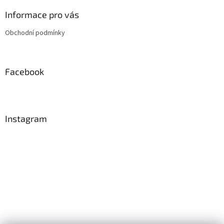
p
a
Informace pro vás
t
Obchodní podmínky
í
Facebook
Instagram