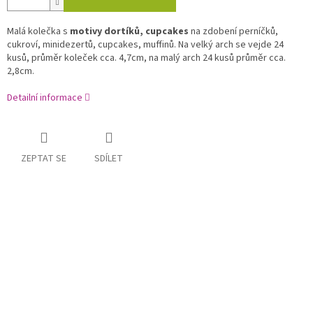
Malá kolečka s
motivy dortíků, cupcakes
na zdobení perníčků,
cukroví, minidezertů, cupcakes, muffinů. Na velký arch se vejde 24
kusů, průměr koleček cca. 4,7cm, na malý arch 24 kusů průměr cca.
2,8cm.
Detailní informace
ZEPTAT SE
SDÍLET