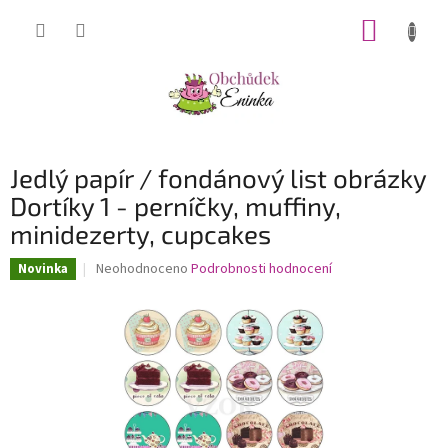
Přejít
NÁKUP
na
obsah
KOŠÍK
Jedlý papír / fondánový list obrázky
Dortíky 1 - perníčky, muffiny,
minidezerty, cupcakes
Průměrné
Neohodnoceno
Podrobnosti hodnocení
Novinka
hodnocení
produktu
je
0,0
z
5
hvězdiček.