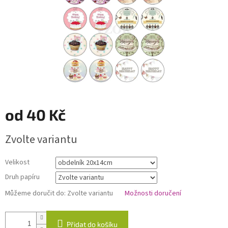
od
40 Kč
Měrná
Zvolte variantu
cena:
Velikost
Druh papíru
Můžeme doručit do:
Zvolte variantu
Možnosti doručení
Přidat do košíku