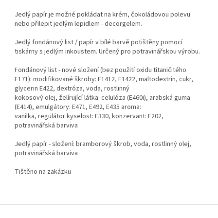
Jedlý papír je možné pokládat na krém, čokoládovou polevu
nebo přilepit jedlým lepidlem - decorgelem.
Jedlý fondánový list / papír v bílé barvě potištěny pomocí
tiskárny s jedlým inkoustem. Určený pro potravinářskou výrobu.
Fondánový list - nové složení (bez použití oxidu titaničitého
E171): modifikované škroby: E1412, E1422, maltodextrin, cukr,
glycerin E422, dextróza, voda, rostlinný
kokosový olej, želírující látka: celulóza (E460i), arabská guma
(E414), emulgátory: E471, E492, E435 aroma:
vanilka, regulátor kyselost: E330, konzervant: E202,
potravinářská barviva
Jedlý papír - složení: bramborový škrob, voda, rostlinný olej,
potravinářská barviva
Tištěno na zakázku
Z