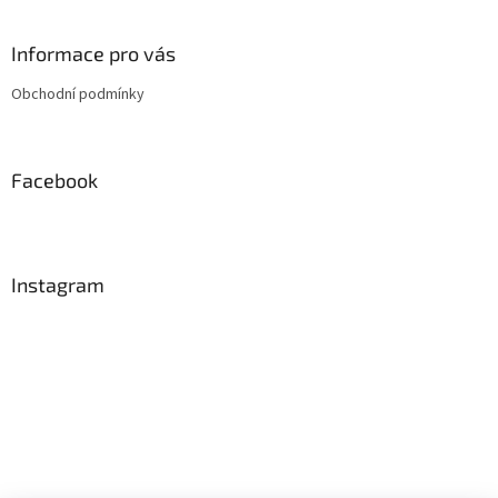
á
p
a
Informace pro vás
t
Obchodní podmínky
í
Facebook
Instagram