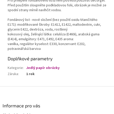
Pro přilepení fondánového listu není potřeba používat decorgel.
Před použitím sloupněte podkladovou folii, obrázek je možné ze
spodní strany mírně navlhčit vodou.
Fondánový list - nové složení (bez použití oxidu titaničitého
E171): modifikované škroby: E1412, E1422, maltodextrin, cukr,
glycerin E422, dextróza, voda, rostlinný
kokosový olej, želírující látka: celulóza (E460i), arabská guma
(E414), emulgátory: E471, E492, E435 aroma:
vanilka, regulátor kyselost: E330, konzervant: E202,
potravinářská barviva
Doplňkové parametry
Kategorie
:
Jedlý papír obrázky
Záruka
:
1 rok
Z
á
p
a
Informace pro vás
t