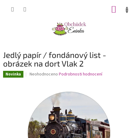
Přejít
NÁKUP
na
obsah
KOŠÍK
Jedlý papír / fondánový list -
obrázek na dort Vlak 2
Průměrné
Neohodnoceno
Podrobnosti hodnocení
Novinka
hodnocení
produktu
je
0,0
z
5
hvězdiček.