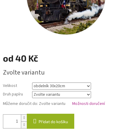
od
40 Kč
Měrná
Zvolte variantu
cena:
Velikost
Druh papíru
Můžeme doručit do:
Zvolte variantu
Možnosti doručení
Přidat do košíku