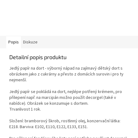
Popis
Diskuze
Detailní popis produktu
Jedlý papír na dort - výborný nápad na zajímavý dětský dort s
obrázkem jako z cukrárny a přesto z domácích surovin i pro ty
nejmenší.
Jedlý papír se pokládá na dort, nejlépe potřený krémem, pro
přilepení např. na marcipán možno použít decorgel (také v
nabídce). Obrázek se konzumuje s dortem.
Trvanlivost 1 rok.
Složení: bramborový škrob, rostlinný olej, konzervační látka:
E218. Barviva: E102, E110, E122, E133, E151.