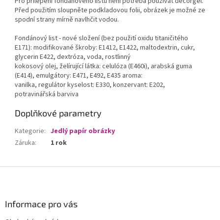
Pro přilepení fondánového listu není potřeba používat decorgel.
Před použitím sloupněte podkladovou folii, obrázek je možné ze
spodní strany mírně navlhčit vodou.
Fondánový list - nové složení (bez použití oxidu titaničitého
E171): modifikované škroby: E1412, E1422, maltodextrin, cukr,
glycerin E422, dextróza, voda, rostlinný
kokosový olej, želírující látka: celulóza (E460i), arabská guma
(E414), emulgátory: E471, E492, E435 aroma:
vanilka, regulátor kyselost: E330, konzervant: E202,
potravinářská barviva
Doplňkové parametry
Kategorie
:
Jedlý papír obrázky
Záruka
:
1 rok
Z
á
p
a
Informace pro vás
t