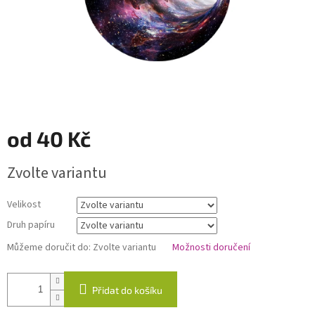
od
40 Kč
Měrná
Zvolte variantu
cena:
Velikost
Druh papíru
Můžeme doručit do:
Zvolte variantu
Možnosti doručení
Přidat do košíku