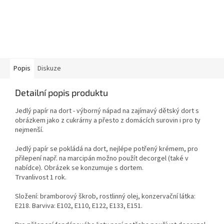
Popis
Diskuze
Detailní popis produktu
Jedlý papír na dort - výborný nápad na zajímavý dětský dort s
obrázkem jako z cukrárny a přesto z domácích surovin i pro ty
nejmenší.
Jedlý papír se pokládá na dort, nejlépe potřený krémem, pro
přilepení např. na marcipán možno použít decorgel (také v
nabídce). Obrázek se konzumuje s dortem.
Trvanlivost 1 rok.
Složení: bramborový škrob, rostlinný olej, konzervační látka:
E218. Barviva: E102, E110, E122, E133, E151.