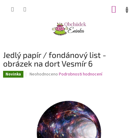
Přejít
NÁKUP
na
obsah
KOŠÍK
Jedlý papír / fondánový list -
obrázek na dort Vesmír 6
Průměrné
Neohodnoceno
Podrobnosti hodnocení
Novinka
hodnocení
produktu
je
0,0
z
5
hvězdiček.