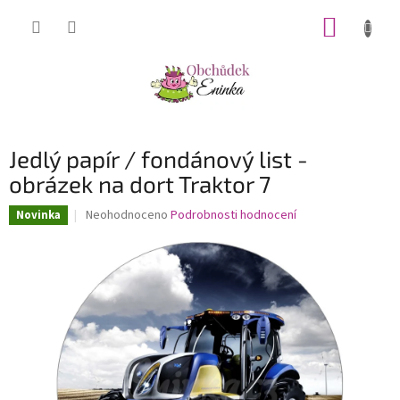
Přejít
NÁKUP
na
obsah
KOŠÍK
Jedlý papír / fondánový list -
obrázek na dort Traktor 7
Průměrné
Neohodnoceno
Podrobnosti hodnocení
Novinka
hodnocení
produktu
je
0,0
z
5
hvězdiček.