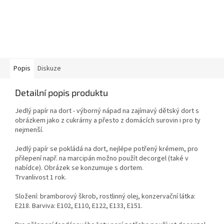
Popis
Diskuze
Detailní popis produktu
Jedlý papír na dort - výborný nápad na zajímavý dětský dort s
obrázkem jako z cukrárny a přesto z domácích surovin i pro ty
nejmenší.
Jedlý papír se pokládá na dort, nejlépe potřený krémem, pro
přilepení např. na marcipán možno použít decorgel (také v
nabídce). Obrázek se konzumuje s dortem.
Trvanlivost 1 rok.
Složení: bramborový škrob, rostlinný olej, konzervační látka:
E218. Barviva: E102, E110, E122, E133, E151.