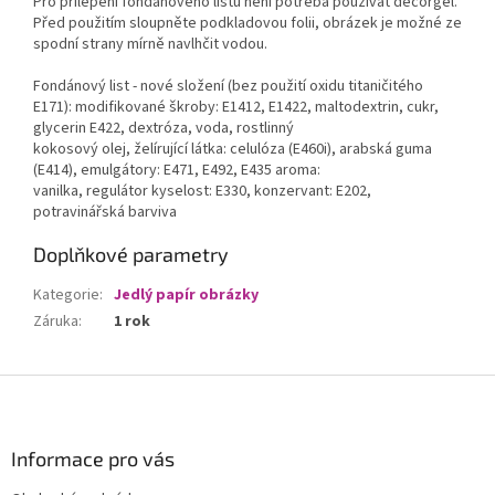
Pro přilepení fondánového listu není potřeba používat decorgel.
Před použitím sloupněte podkladovou folii, obrázek je možné ze
spodní strany mírně navlhčit vodou.
Fondánový list - nové složení (bez použití oxidu titaničitého
E171): modifikované škroby: E1412, E1422, maltodextrin, cukr,
glycerin E422, dextróza, voda, rostlinný
kokosový olej, želírující látka: celulóza (E460i), arabská guma
(E414), emulgátory: E471, E492, E435 aroma:
vanilka, regulátor kyselost: E330, konzervant: E202,
potravinářská barviva
Doplňkové parametry
Kategorie
:
Jedlý papír obrázky
Záruka
:
1 rok
Z
á
p
a
Informace pro vás
t