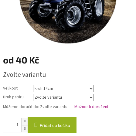
od
40 Kč
Měrná
Zvolte variantu
cena:
Velikost
Druh papíru
Můžeme doručit do:
Zvolte variantu
Možnosti doručení
Přidat do košíku