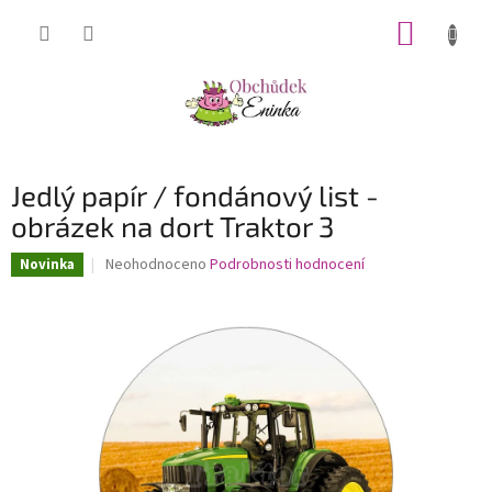
Přejít
NÁKUP
na
obsah
KOŠÍK
Jedlý papír / fondánový list -
obrázek na dort Traktor 3
Průměrné
Neohodnoceno
Podrobnosti hodnocení
Novinka
hodnocení
produktu
je
0,0
z
5
hvězdiček.