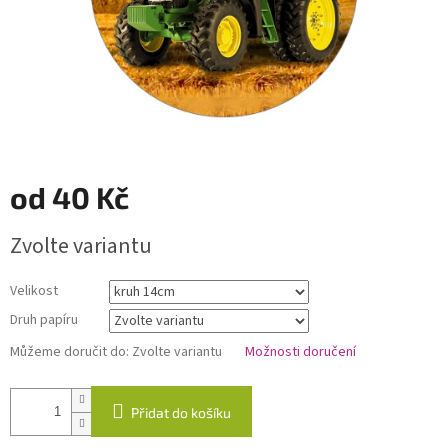
od
40 Kč
Měrná
Zvolte variantu
cena:
Velikost
Druh papíru
Můžeme doručit do:
Zvolte variantu
Možnosti doručení
Přidat do košíku