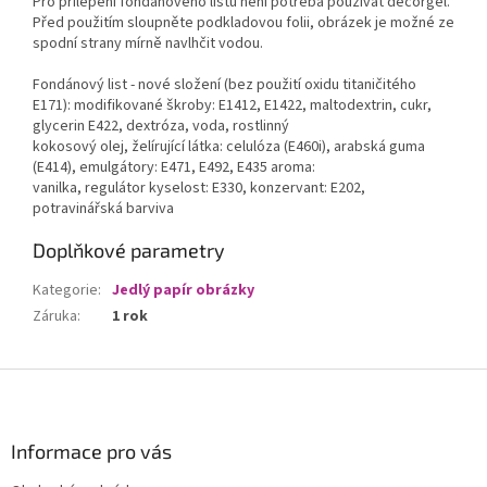
Pro přilepení fondánového listu není potřeba používat decorgel.
Před použitím sloupněte podkladovou folii, obrázek je možné ze
spodní strany mírně navlhčit vodou.
Fondánový list - nové složení (bez použití oxidu titaničitého
E171): modifikované škroby: E1412, E1422, maltodextrin, cukr,
glycerin E422, dextróza, voda, rostlinný
kokosový olej, želírující látka: celulóza (E460i), arabská guma
(E414), emulgátory: E471, E492, E435 aroma:
vanilka, regulátor kyselost: E330, konzervant: E202,
potravinářská barviva
Doplňkové parametry
Kategorie
:
Jedlý papír obrázky
Záruka
:
1 rok
Z
á
p
a
Informace pro vás
t