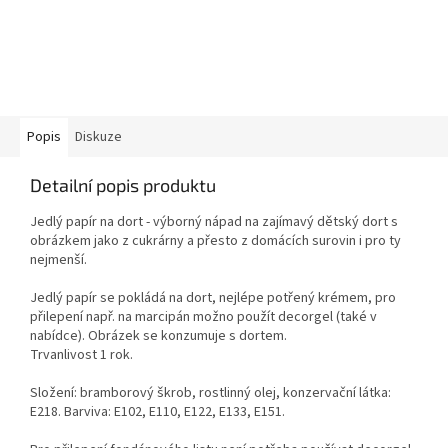
Popis
Diskuze
Detailní popis produktu
Jedlý papír na dort - výborný nápad na zajímavý dětský dort s
obrázkem jako z cukrárny a přesto z domácích surovin i pro ty
nejmenší.
Jedlý papír se pokládá na dort, nejlépe potřený krémem, pro
přilepení např. na marcipán možno použít decorgel (také v
nabídce). Obrázek se konzumuje s dortem.
Trvanlivost 1 rok.
Složení: bramborový škrob, rostlinný olej, konzervační látka:
E218. Barviva: E102, E110, E122, E133, E151.