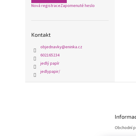
Nová registrace
Zapomenuté heslo
Kontakt
objednavky
@
eninka.cz
602165234
jedlý papír
jedlypapir/
Z
á
p
a
t
Informac
í
Obchodní 