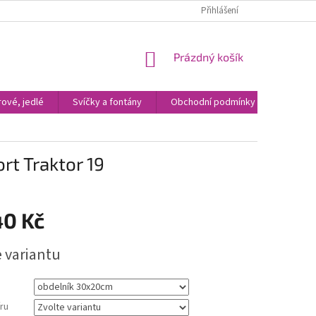
Přihlášení
NÁKUPNÍ
Prázdný košík
KOŠÍK
ové, jedlé
Svíčky a fontány
Obchodní podmínky
Kontak
ort Traktor 19
40 Kč
e variantu
ru