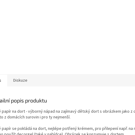
s
Diskuze
ailní popis produktu
ý papír na dort - výborný nápad na zajímavý dětský dort s obrázkem jako z 
o z domácích surovin i pro ty nejmenší.
ý papír se pokládá na dort, nejlépe potřený krémem, pro přilepení např. na
o použít decorgel (také v nabídce). Obrázek se konzumuje s dortem.