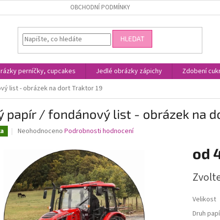
OBCHODNÍ PODMÍNKY
HLEDAT
rázky perníčky, cupcakes
Jedlé obrázky zápichy
Zdobení cukr
vý list - obrázek na dort Traktor 19
ý papír / fondánový list - obrázek na d
Průměrné
Neohodnoceno
Podrobnosti hodnocení
ka
hodnocení
produktu
od
je
0,0
Měrná
Zvolt
z
cena:
5
hvězdiček.
Velikost
Druh papí