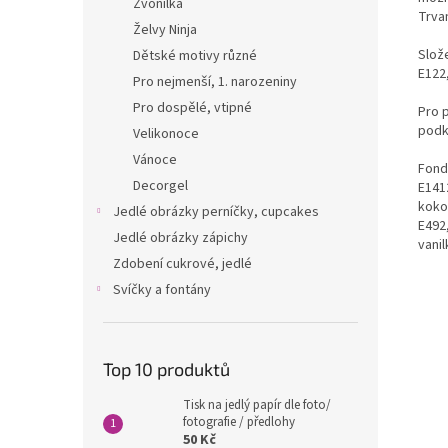
Zvonilka
Trvan
Želvy Ninja
Slože
Dětské motivy různé
E122,
Pro nejmenší, 1. narozeniny
Pro dospělé, vtipné
Pro 
podk
Velikonoce
Vánoce
Fondá
Decorgel
E1412
kokos
Jedlé obrázky perníčky, cupcakes
E492
Jedlé obrázky zápichy
vanil
Zdobení cukrové, jedlé
Svíčky a fontány
Top 10 produktů
Tisk na jedlý papír dle foto/
fotografie / předlohy
50 Kč