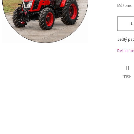
Můžeme d
Jedlý pap
Detailní 
TISK