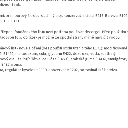
livost 1 rok.
ní: bramborový škrob, rostlinný olej, konzervační látka: E218. Barviva: E102
 E133, E151.
přilepení fondánového listu není potřeba používat decorgel. Před použitím
ladovou folii, obrázek je možné ze spodní strany mírně navlhčit vodou.
nový list - nové složení (bez použití oxidu titaničitého E171): modifikované
, E1422, maltodextrin, cukr, glycerin E422, dextróza, voda, rostlinný
ový olej, želírující látka: celulóza (E460i), arabská guma (E414), emulgátory
, E435 aroma:
ka, regulátor kyselost: E330, konzervant: E202, potravinářská barviva