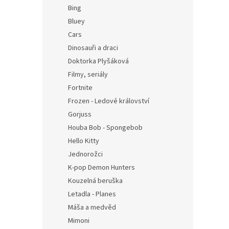
n
Bing
e
Bluey
l
Cars
Dinosauři a draci
Doktorka Plyšáková
Filmy, seriály
Fortnite
Frozen - Ledové království
Gorjuss
Houba Bob - Spongebob
Hello Kitty
Jednorožci
K-pop Demon Hunters
Kouzelná beruška
Letadla - Planes
Máša a medvěd
Mimoni