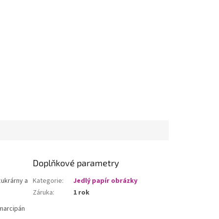
Doplňkové parametry
cukrárny a
Kategorie
:
Jedlý papír obrázky
Záruka
:
1 rok
 marcipán