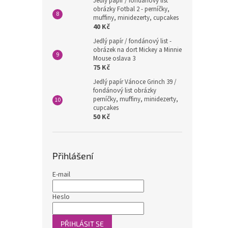
Jedlý papír / fondánový list
obrázky Fotbal 2 - perníčky,
muffiny, minidezerty, cupcakes
40 Kč
Jedlý papír / fondánový list -
obrázek na dort Mickey a Minnie
Mouse oslava 3
75 Kč
Jedlý papír Vánoce Grinch 39 /
fondánový list obrázky
perníčky, muffiny, minidezerty,
cupcakes
50 Kč
Přihlášení
E-mail
Heslo
PŘIHLÁSIT SE