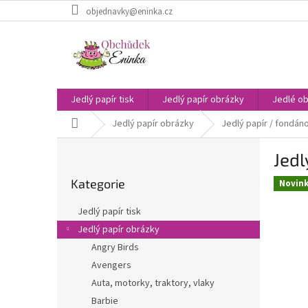
Přejít
objednavky@eninka.cz
na
obsah
Jedlý papír tisk
Jedlý papír obrázky
Jedlé ob
Domů
Jedlý papír obrázky
Jedlý papír / fondáno
P
Jedl
o
Přeskočit
s
Kategorie
kategorie
Novin
t
r
Jedlý papír tisk
a
Jedlý papír obrázky
n
Angry Birds
n
í
Avengers
p
Auta, motorky, traktory, vlaky
a
Barbie