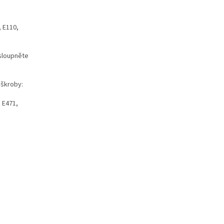
, E110,
 sloupněte
 škroby:
: E471,