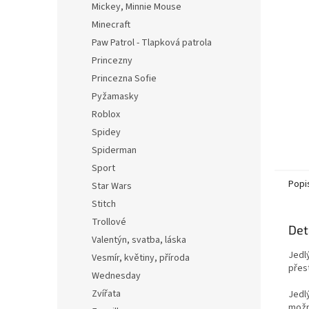
Mickey, Minnie Mouse
Minecraft
Paw Patrol - Tlapková patrola
Princezny
Princezna Sofie
Pyžamasky
Roblox
Spidey
Spiderman
Sport
Popi
Star Wars
Stitch
Trollové
Det
Valentýn, svatba, láska
Jedl
Vesmír, květiny, příroda
přest
Wednesday
Zvířata
Jedl
možn