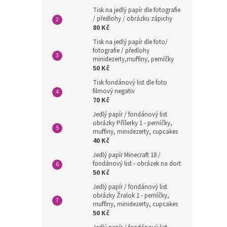
Tisk na jedlý papír dle fotografie
/ předlohy / obrázku zápichy
80 Kč
Tisk na jedlý papír dle foto/
fotografie / předlohy
minidezerty,muffiny, perníčky
50 Kč
Tisk fondánový list dle foto
filmový negativ
70 Kč
Jedlý papír / fondánový list
obrázky Příšerky 1 - perníčky,
muffiny, minidezerty, cupcakes
40 Kč
Jedlý papír Minecraft 18 /
fondánový list - obrázek na dort
50 Kč
Jedlý papír / fondánový list
obrázky Žralok 1 - perníčky,
muffiny, minidezerty, cupcakes
50 Kč