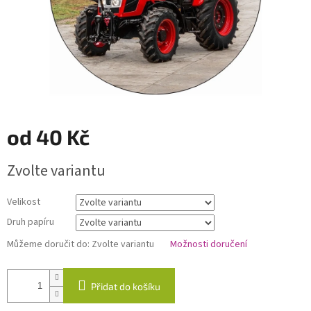
od
40 Kč
Měrná
Zvolte variantu
cena:
Velikost
Druh papíru
Můžeme doručit do:
Zvolte variantu
Možnosti doručení
Přidat do košíku