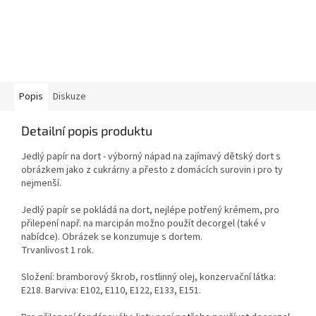
Popis
Diskuze
Detailní popis produktu
Jedlý papír na dort - výborný nápad na zajímavý dětský dort s
obrázkem jako z cukrárny a přesto z domácích surovin i pro ty
nejmenší.
Jedlý papír se pokládá na dort, nejlépe potřený krémem, pro
přilepení např. na marcipán možno použít decorgel (také v
nabídce). Obrázek se konzumuje s dortem.
Trvanlivost 1 rok.
Složení: bramborový škrob, rostlinný olej, konzervační látka:
E218. Barviva: E102, E110, E122, E133, E151.