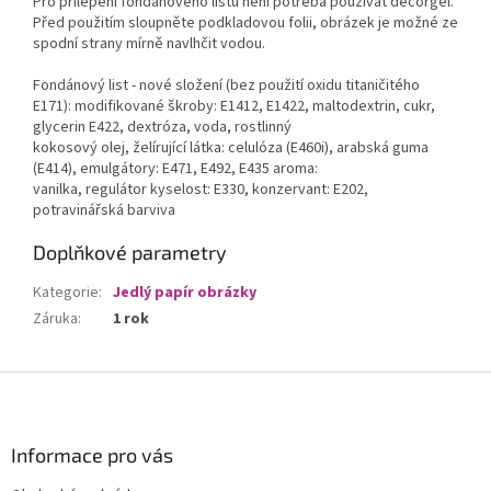
Pro přilepení fondánového listu není potřeba používat decorgel.
Před použitím sloupněte podkladovou folii, obrázek je možné ze
spodní strany mírně navlhčit vodou.
Fondánový list - nové složení (bez použití oxidu titaničitého
E171): modifikované škroby: E1412, E1422, maltodextrin, cukr,
glycerin E422, dextróza, voda, rostlinný
kokosový olej, želírující látka: celulóza (E460i), arabská guma
(E414), emulgátory: E471, E492, E435 aroma:
vanilka, regulátor kyselost: E330, konzervant: E202,
potravinářská barviva
Doplňkové parametry
Kategorie
:
Jedlý papír obrázky
Záruka
:
1 rok
Z
á
p
a
Informace pro vás
t