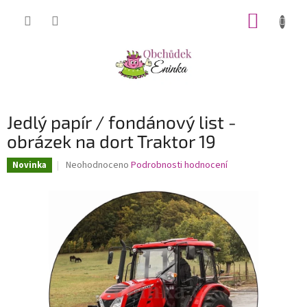
Přejít
NÁKUP
na
obsah
KOŠÍK
Jedlý papír / fondánový list -
obrázek na dort Traktor 19
Průměrné
Neohodnoceno
Podrobnosti hodnocení
Novinka
hodnocení
produktu
je
0,0
z
5
hvězdiček.