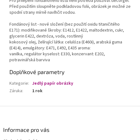
Pro přilepení fondánového listu není potřeba používat decorgel.
Před použitím sloupněte podkladovou folii, obrázek je možné ze
spodní strany mírně navlhčit vodou.
Fondánový list - nové složení (bez použití oxidu titaničitého
E171): modifikované škroby: E1412, E1422, maltodextrin, cukr,
glycerin E422, dextróza, voda, rostlinný
kokosový olej, želírující látka: celulóza (E460i), arabská guma
(E414), emulgátory: E471, E492, E435 aroma:
vanilka, regulátor kyselost: E330, konzervant: E202,
potravinářská barviva
Doplňkové parametry
Kategorie
:
Jedlý papír obrázky
Záruka
:
1 rok
Z
á
p
a
Informace pro vás
t