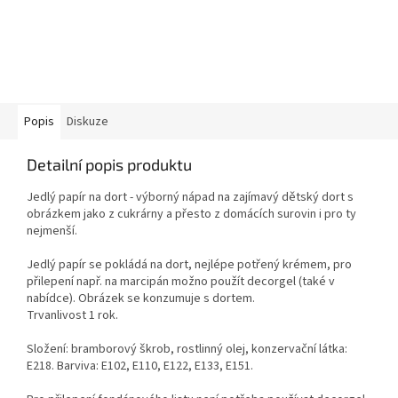
Popis
Diskuze
Detailní popis produktu
Jedlý papír na dort - výborný nápad na zajímavý dětský dort s
obrázkem jako z cukrárny a přesto z domácích surovin i pro ty
nejmenší.
Jedlý papír se pokládá na dort, nejlépe potřený krémem, pro
přilepení např. na marcipán možno použít decorgel (také v
nabídce). Obrázek se konzumuje s dortem.
Trvanlivost 1 rok.
Složení: bramborový škrob, rostlinný olej, konzervační látka:
E218. Barviva: E102, E110, E122, E133, E151.