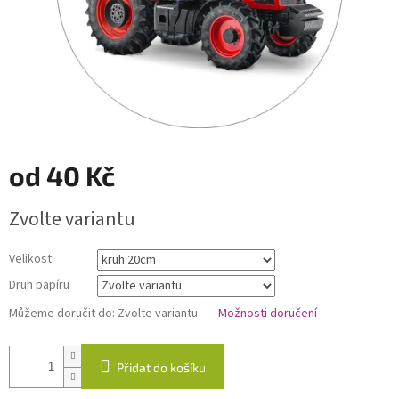
od
40 Kč
Měrná
Zvolte variantu
cena:
Velikost
Druh papíru
Můžeme doručit do:
Zvolte variantu
Možnosti doručení
Přidat do košíku