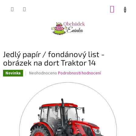
Přejít
NÁKUP
na
obsah
KOŠÍK
Jedlý papír / fondánový list -
obrázek na dort Traktor 14
Průměrné
Neohodnoceno
Podrobnosti hodnocení
Novinka
hodnocení
produktu
je
0,0
z
5
hvězdiček.