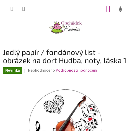
Přejít
NÁKUP
na
obsah
KOŠÍK
Jedlý papír / fondánový list -
obrázek na dort Hudba, noty, láska 1
Průměrné
Neohodnoceno
Podrobnosti hodnocení
Novinka
hodnocení
produktu
je
0,0
z
5
hvězdiček.