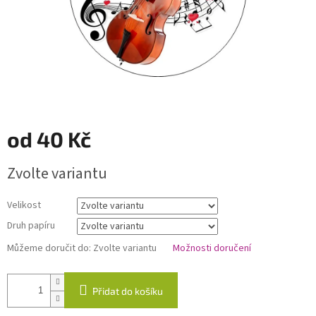
od
40 Kč
Měrná
Zvolte variantu
cena:
Velikost
Druh papíru
Můžeme doručit do:
Zvolte variantu
Možnosti doručení
Přidat do košíku