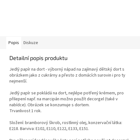
Popis
Diskuze
Detailní popis produktu
Jedlý papír na dort - výborný nápad na zajímavý dětský dort s
obrázkem jako z cukrárny a přesto z domácích surovin i pro ty
nejmenší.
Jedlý papír se pokládá na dort, nejlépe potřený krémem, pro
přilepení např. na marcipán možno použít decorgel (také v
nabídce). Obrázek se konzumuje s dortem.
Trvanlivost 1 rok.
Složení: bramborový škrob, rostlinný olej, konzervační látka:
E218. Barviva: E102, E110, E122, E133, E151.