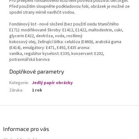
Pro přilepení fondánového listu není potřeba používat decorgel.
Před použitím sloupněte podkladovou folii, obrázek je možné ze
spodní strany mírně navlhčit vodou.
Fondánový list - nové složení (bez použití oxidu titaničitého
E171): modifikované škroby: E1412, E1422, maltodextrin, cukr,
glycerin E422, dextróza, voda, rostlinný
kokosový olej, želírující látka: celulóza (E460i), arabská guma
(E414), emulgátory: E471, E492, E435 aroma:
vanilka, regulátor kyselost: E330, konzervant: E202,
potravinářská barviva
Doplňkové parametry
Kategorie
:
Jedlý papír obrázky
Záruka
:
1 rok
Z
á
p
a
Informace pro vás
t