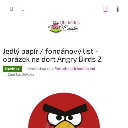
Přejít
NÁKUP
na
obsah
KOŠÍK
Jedlý papír / fondánový list -
obrázek na dort Angry Birds 2
Průměrné
Neohodnoceno
Podrobnosti hodnocení
Novinka
hodnocení
Značka:
DeKora
produktu
je
0,0
z
5
hvězdiček.