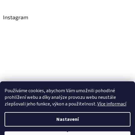
Instagram
Používáme cookies, abychom Vám umožnili pohodlné
Sledovat na Instagramu
prohlížení webu a díky analýze provozu webu neustále
zlepšovali jeho funkce, výkon a použitelnost.
Více informací
Vytvořil Shoptet
Nastavení
Copyright 2026
Obchůdek Eninka - jedlý papír prodej a tisk
.