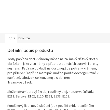
Popis
Diskuze
Detailní popis produktu
Jedlý papír na dort - výborný nápad na zajímavý dětský dort s
obrázkem jako z cukrárny a přesto z domácích surovin i pro ty
nejmenší. Papír se pokládá na dort, nejlépe potřený krémem,
pro přilepení např. na marcipán možno použít decorgel (také v
nabídce). Obrázek se konzumuje s dortem.
Trvanlivost 1 rok.
Složení:bramborový škrob, rostlinný olej, konzervační látka:
E218. Barviva: E102, E110, E122, E133, E151.
Fondánový list - nové složení (bez použití oxidu titaničitého