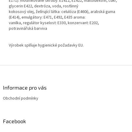
E171): modifikované škroby: E1412, E1422, maltodextrin, cukr,
glycerin E422, dextróza, voda, rostlinný
kokosový olej, želírující látka: celulóza (E460i), arabská guma
(E414), emulgátory: E471, E492, E435 aroma:
vanilka, regulátor kyselost: E330, konzervant: E202,
potravinářská barviva
Výrobek splňuje hygienické požadavky EU.
Z
á
p
a
Informace pro vás
t
Obchodní podmínky
í
Facebook